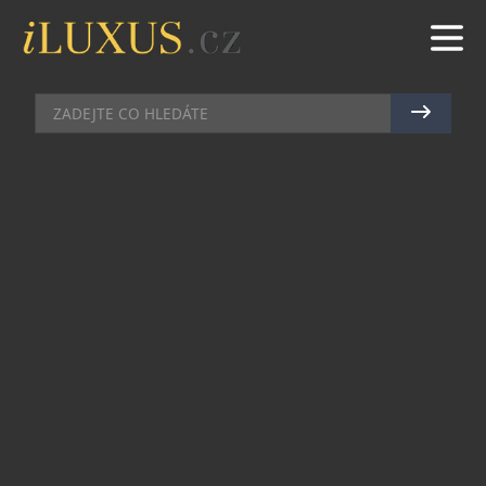
HIGH SOCIETY
|
25.4.2018
|
JAN PEŠEK
REPREZENTAČNÍ PLES PRAHY 1
OSLAVIL NAROZENINY
REPUBLIKY
Starostové zahraničních partnerských měst,
velvyslanci a diplomaté, radní hlavního města,
představitelé a občané Prahy 1 a další hosté se
zúčastnili Reprezentačního plesu Prahy 1, jenž na
Žofíně zahájil starosta Městské části Praha 1
Oldřich Lomecký a který byl vyvrcholením letošní
plesové sezony. Podtitul plesu zněl „Oslava 100
let republiky aneb začalo to v roce 1918“.