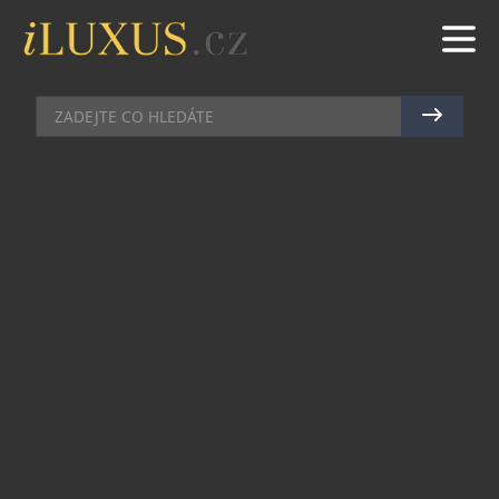
GASTRO
|
27.4.2018
|
JAN PEŠEK
ŠÉFKUCHAŘ JAN PUNČOCHÁŘ
VYHRÁL POTŘETÍ ANKETU
ZLATÝ KUCHAŘ
Uznávaný šéfkuchař Jan Punčochář se stal potřetí
v řadě vítězem titulu Zlatý kuchař. Anketu, kterou
pravidelně vyhlašuje redakce časopisu
Gastro&Hotel, vyhrál šéfkuchař pražské
restaurace Grand Cru poprvé už roku 2016. Za
Janem Punčochářem se tentokrát umístili
šéfkuchaři Přemek Forejt z restaurace Entrée v
Olomouci a Oldřich Sahajdák z La Degustation