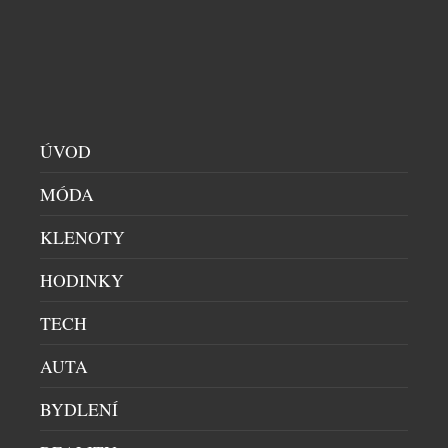
tematických degustačních večerů. Dva z nich se
uskuteční v restauraci PRU58, jeden v […]
ÚVOD
MÓDA
KLENOTY
HODINKY
EXTRA DRY NENÍ NEJSUŠŠÍ. 6 TIPŮ, JAK SI
PROSECCO VYCHUTNAT NAPLNO
TECH
DOMÁCÍ BAR
|
29.7.2026
AUTA
Sklenka prosecca patří k létu stejně přirozeně jako
dlouhé večery, večeře pod širým nebem a spontánní
BYDLENÍ
setkání s přáteli. Své pevné místo si našlo také v