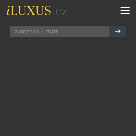
MOŘE
|
30.4.2018
|
LIBKA SAFR
NEJLUXUSNĚJŠÍ HOTEL NA
SVĚTĚ JE BAROS MALEDIVES
Společnost Tripadvisor pravidelně pořádá anketu
o nejluxusnější hotel ze své nabídky a letos
jednoznačně vyhrál hotel
Baros Maldives na
stejnojmenném ostrově. Malý korálový ostrov v
Indickém oceánu, který je obklopen jen sluncem,
pláží a živým útesem, zároveň v dosahu z
mezinárodního letiště Maldives. Ideální místo
pro útěk od tlaků západního způsobu života a
zároveň dostatečně blízko, abychom netrávili na