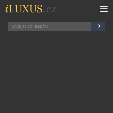
BARY
|
14.5.2018
|
JAN PEŠEK
CO BYSTE MĚLI VĚDĚT, NEŽ SI
OBJEDNÁTE DALŠÍ WHISKY…
Když mluvíte s barmanem ve svém oblíbeném
baru, nejspíš neřešíte, jestli si objednáváte
whisky
nebo whiskey, a dost možná nepoužíváte
ani názvy jako blended nebo single malt. Co když
je právě teď čas, udělat si v tom všem trochu jasno
a vyrazit příště do víru nočního života s novým
konverzačním tématem?