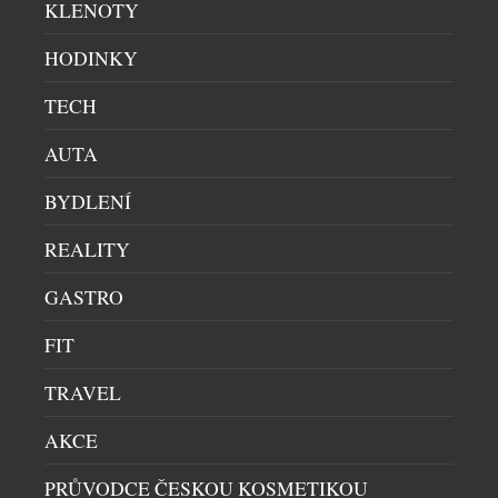
KLENOTY
HODINKY
18. až 27. cena – Kávovar Tchibo Cafissimo PURE v hodnotě 2
499 Kč
TECH
AUTA
BYDLENÍ
REALITY
GASTRO
FIT
TRAVEL
AKCE
28. cena – Sada nožů českého výrobce KDS Sedlčany v
PRŮVODCE ČESKOU KOSMETIKOU