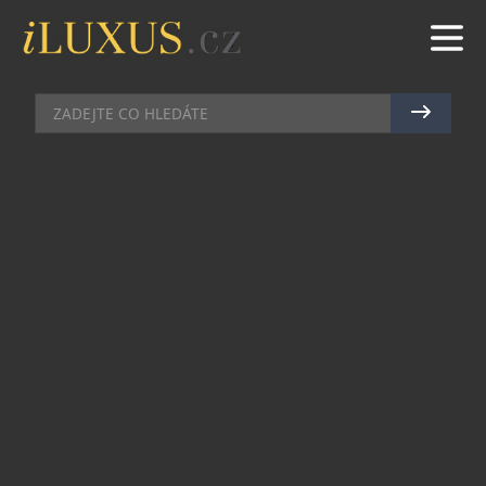
AKCE
|
13.6.2018
|
JAN PEŠEK
EPOCHA POŘÁDÁ VELKOU LETNÍ
SOUTĚŽ O CENY ZA VÍCE NEŽ
350 000 KČ
Právě v těchto dnes se na stáncích objevilo nové
vydání magazínu Epocha, ve kterém odstartovala
suverénně největší a na ceny nejlákavější Velká
letní soutěž v historii tohoto čtrnáctideníku.