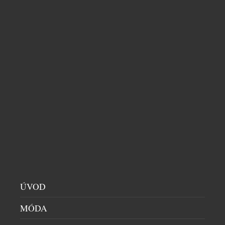
17. cena – kancelářská myš Logitech MX Master v hodnotě 2
490 Kč
ÚVOD
MÓDA