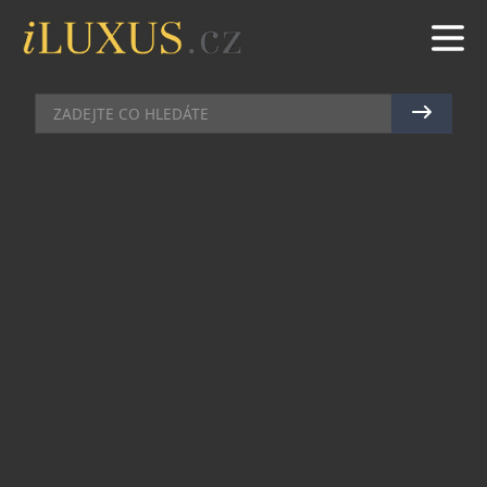
DÁMSKÝ SVĚT
|
9.7.2018
|
MAREK ZELENÝ
GALERIE: KOLEKCE PLAVEK
LISCA
Fantazie je nekonečná, vytváří tisíce kouzelných
příběhů – také při navrhování a výběru plavek.
Módní nařasení, síťovaná látka a bohaté doplňky
vytváří sofistikovanou a luxusní kolekci plavek
Lisca
Selection. Žena se v nich bude cítit
půvabně, luxusně a sebevědomě.