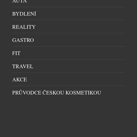
AUTA
ikony Heidi Klum získává s.Oliver jednu z
nejznámějších osobností světové módy. Heidi v sobě
BYDLENÍ
snoubí globální charisma […]
REALITY
GASTRO
FIT
TRAVEL
AKCE
PRŮVODCE ČESKOU KOSMETIKOU