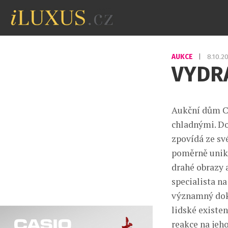
AUKCE
|
8.10.2
VYDRA
Aukční dům Ch
chladnými. Do
zpovídá ze své
poměrně uniká
drahé obrazy a
specialista na
významný dok
lidské existe
reakce na jeho