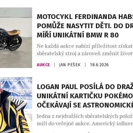
MOTOCYKL FERDINANDA HA
POMŮŽE NASYTIT DĚTI. DO D
MÍŘÍ UNIKÁTNÍ BMW R 80
Ne každá aukce nabízí příležitost získa
sběratelský stroj a zároveň změnit životy
Právě takový příběh stojí za charitativn
AUKCE
|
JAN PEŠEK
|
18.6.2026
motocyklu rakouského závodníka Ferd
Habsburga-Lotrinského, vítěze slavnéh
hodin Le Mans z roku 2021. Výtěžek z a
LOGAN PAUL POSÍLÁ DO DRA
organizaci Mary’s Meals, která zajišťuje
UNIKÁTNÍ KARTIČKU POKÉMO
stravování dětem v nejchudších regione
OČEKÁVAJÍ SE ASTRONOMICK
Draženým strojem […]
Jedna z nejdražších sběratelských polo
míří do veřejné aukce. Americký influen
podnikatel a profesionální wrestler Log