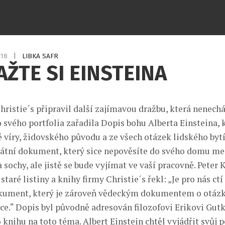
018
|
LIBKA SAFR
ŽTE SI EINSTEINA
ristie´s připravil další zajímavou dražbu, která nenechá
 svého portfolia zařadila Dopis bohu Alberta Einsteina, 
 víry, židovského původu a ze všech otázek lidského bytí.
tní dokument, který sice nepověsíte do svého domu mez
 sochy, ale jistě se bude vyjímat ve vaší pracovně. Peter K
 staré listiny a knihy firmy Christie´s řekl: „Je pro nás ct
ument, který je zároveň vědeckým dokumentem o otázká
nce.“ Dopis byl původně adresován filozofovi Erikovi Gutk
 knihu na toto téma. Albert Einstein chtěl vyjádřit svůj 