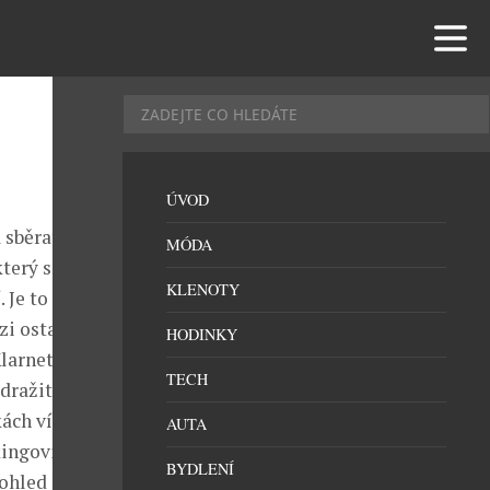
ÚVOD
 sběratele
MÓDA
který se v něm
KLENOTY
 Je to
i ostatní
HODINKY
larnet,
TECH
í dražit takový
ch víry a
AUTA
ingovi, jako
BYDLENÍ
pohled na