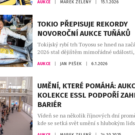
AUKCE
|
MAREK ZELENÝ
|
15.1.2026
aktuálně draží extrémně vzácnou Poké
Pikachu Illustrator, považovanou za „sva
světa sběratelství. Aukce, která probíhá
TOKIO PŘEPISUJE REKORDY
platformě Goldin Auctions, přitahuje p
NOVOROČNÍ AUKCE TUŇÁKŮ
investorů, fanoušků popkultury i finanč
celém světě. Když si v roce […]
Tokijský rybí trh Toyosu se hned na zač
2026 stal dějištěm mimořádné události,
přepsala aukční historii. Obří tuňák mo
AUKCE
|
JAN PEŠEK
|
6.1.2026
hmotnosti 243 kilogramů byl vydražen 
neuvěřitelných 510 milionů jenů, což p
kurzu odpovídá zhruba 67,5 milionům ko
UMĚNÍ, KTERÉ POMÁHÁ: AUKC
vůbec nejvyšší cenu, jaká kdy byla za j
KOLEKCE ESSL PODPOŘÍ ZAH
tuňáka zaplacena. Rekordní rybu […]
BARIÉR
Vídeň se na několik říjnových dní promě
kde se setká svět umění s hlubokým li
posláním. Manželé Karlheinz a Agnes Es
AUKCE
|
MAREK ZELENÝ
|
24.10.2025