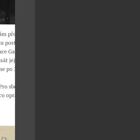
nám předává
ku postavení
ace Gallery v
át její „boží“
e po 3.12.
Pro sběratele
ěco opravdu