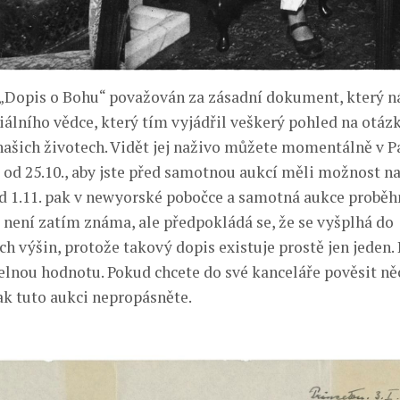
 „Dopis o Bohu“ považován za zásadní dokument, který 
álního vědce, který tím vyjádřil veškerý pohled na otáz
 našich životech. Vidět jej naživo můžete momentálně v P
od 25.10., aby jste před samotnou aukcí měli možnost nas
 Od 1.11. pak v newyorské pobočce a samotná aukce proběhn
není zatím známa, ale předpokládá se, že se vyšplhá do
h výšin, protože takový dopis existuje prostě jen jeden. 
elnou hodnotu. Pokud chcete do své kanceláře pověsit n
ak tuto aukci nepropásněte.