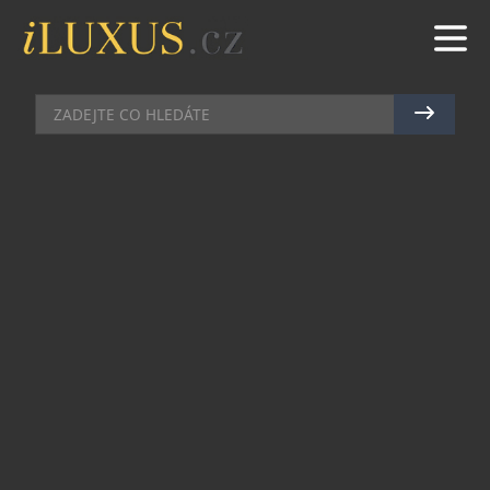
CELEBRITY
|
20.1.2019
|
JAN PEŠEK
DAVID BECKHAM A ELEGANTNÍ
TUDOR
Se jménem Glamour Double Date odhalila na
oblibě rostoucí hodinářská značka Tudor na
sklonku loňského roku svůj další počin. Ten pro
své precizní zpracování zaujal i Davida
Beckhama, který se stal tváří sesterské značky
ikony Rolex už před dvěma lety a zpestřil nejednu
reklamní kampaň. Svou tvář tak propůjčil další
švýcarské hodinářské značce – tou první byla již
neexistující divize značky Breitling, totiž