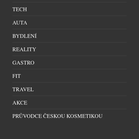
Kriket […]
TECH
AUTA
BYDLENÍ
REALITY
GASTRO
EILEEN GU NAVŠTÍVILA IWC NA WATCHES AND
FIT
WONDERS
TRAVEL
CELEBRITY
|
17.4.2026
Kultovní hodinářská značka IWC ze švýcarského
AKCE
Schaffhausenu letos na veletrhu luxusu Watches and
PRŮVODCE ČESKOU KOSMETIKOU
Wonders opět posunulo hranice prezentace
řemesla– a tentokrát doslova za hranice naší
planety. U příležitosti 90 let linie Pilot’s Watches
proměnila značka svůj výstavní stánek v