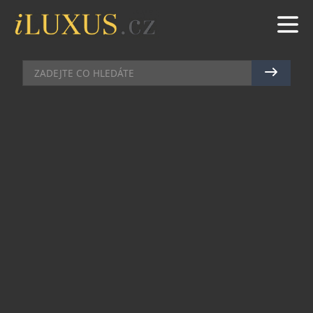
BARY
|
26.3.2019
|
JAN PEŠEK
CHRÁM ZASVĚCENÝ PROSECCU
Legendární italské bublinky si získávají stále více
příznivců. Není se čemu divit, Češi milují italskou
kuchyni a ta se bez prosecca prostě neobejde.
Jiskřivé víno ze severu země ovšem skvěle chutná
také samotné, ať už s kamarády po práci nebo s
rodinou o víkendu.