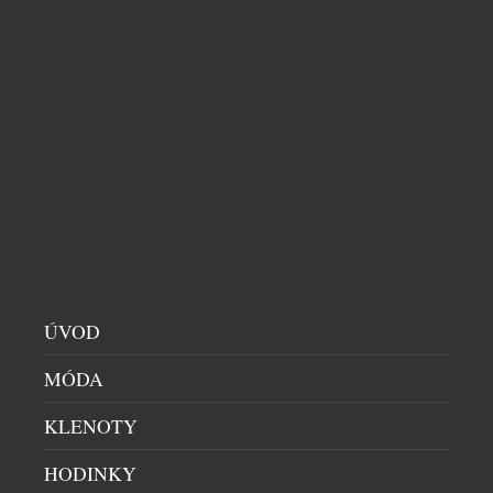
HODINKY
|
30.7.2026
Na některé návraty se čeká dlouhá desetiletí. Přesně
takový je příběh švýcarské značky Sicura, jejíž
jméno se po 47 letech znovu objevuje na číselnících
mechanických hodinek. Pro sběratele je to událost,
která přesahuje běžné uvedení nového modelu.
Sicura totiž nikdy nebyla obyčejnou hodinářskou
značkou – byla symbolem odvahy experimentovat a
hledat technická řešení, která předběhla […]
ÚVOD
MÓDA
KLENOTY
HODINKY