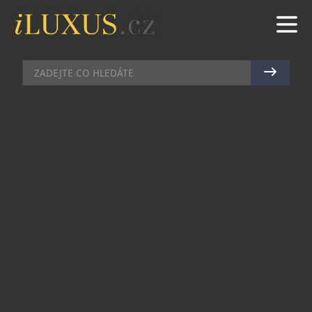
HODINKY
|
16.5.2019
|
JAN LIDMAŇSKÝ
MANUFAKTURA H. MOSER & CIE.
PŘEDSTAVILA HODINKY ZA
TÉMĚŘ 9 MILIONŮ KORUN,
KTERÉ NEUKAZUJÍ ČAS
Minimalismem šokující značka tvořící své kreace
nedaleko Rýnských vodopádů opět překvapila.
Její Swiss Alp Watch Concept Black nejenom, že
nedisponují logem značky H. Moser & cie. na
temně černém číselníku, ale ani ručkami – a
přitom se o přesnost chodu stará létající
minutový tourbillon. Proč? O indikaci času se zde