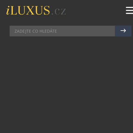
HODINKY
|
17.5.2019
|
JAN PEŠEK
MONTBLANC: SÍLA
OPĚTOVNÉHO SPOJENÍ S
PŘÍRODOU
V dnešním rychlém a propojeném světě může být
náročné nalézt vnitřní čistotu a inspiraci
nezbytnou pro to, abychom se mohli soustředit na
věci, na nichž nám skutečně záleží. Napojit se na
to, kým jsme, a na svět kolem nás, může být
snazší, pokud se vypravíme ven, do přírody. Nová
kampaň značky Montblanc vypráví příběhy dvou
lidí. Každý z nich jde svou vlastní cestou