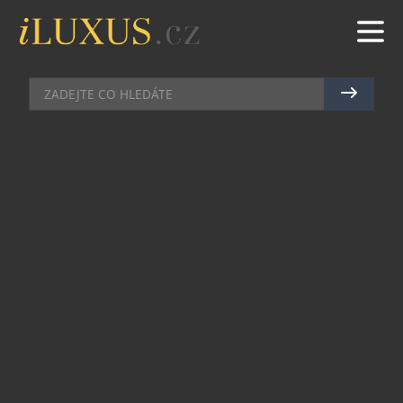
KOSMETIKA
|
2.7.2019
|
MAREK ZELENÝ
ŽIVÁ VODA – SPREJ S ŽIVÝM
KOLAGENEM
Absolutním hitem právě probíhajícího léta se
staly oživující hydratační spreje s živým
kolagenem, stejně jako podpůrné vlastnosti
kyseliny hyaluronoví. Tyto dvě základní složky,
společně s výtažky ovoce noni se podařilo
zkombinovat v jeden jediný přípravek, který dodá
pokožce lahodné doušky oživující svěžesti, která i
v parných dnech zanechá pleť krásně
hydratovanou, ale také neuvěřitelně pružnou a