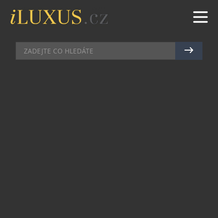
HIGH SOCIETY
|
30.8.2019
|
JAN PEŠEK
GRAND OPENING PARTY NA
ZNOVU VZKŘÍŠENÉ OBČANSKÉ
PLOVÁRNĚ
Pozvání na slavnostní otevření nově
zrekonstruovaného historického objektu a nyní
hlavně česko-francouzské restaurace a
eventového prostoru Občanské plovárny přijalo
spousta vzácných hostí a osobností ze
sportovního, kulturního, politického a
společenského života. Občanská plovárna již od
svého vzniku v roce 1840 patřila k tradičním