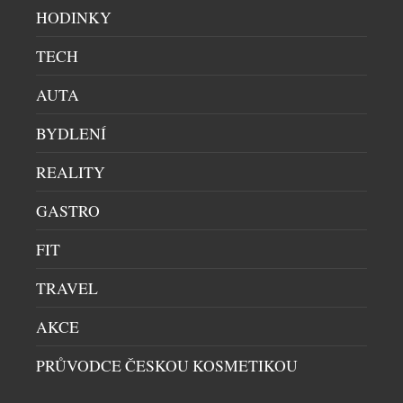
HODINKY
TECH
AUTA
BYDLENÍ
REALITY
GASTRO
IMPONUJÍCÍ FACELIFT OBLÍBENÉ VANY
KALDEWAI PURO
FIT
KOUPELNY
|
14.4.2026
TRAVEL
Oblíbená řada koupacích van Kaldewei Puro
vstupuje do nové éry díky modernímu faceliftu.
AKCE
Kaldewei Puro Next vzbuzuje pozornost svým
moderním vzhledem, pro který je typický
PRŮVODCE ČESKOU KOSMETIKOU
mimořádně štíhlý a přitažlivý design. Komfort
doplňuje vysoká kvalita a povrch nenáročný na