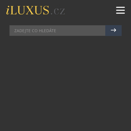
KOUPELNY
|
20.9.2019
|
MAREK ZELENÝ
NOVÉ PRAČKY A SUŠIČKY MIELE
VSÁZÍ NA RYCHLOST A EKOLOGII
Slavná značka Miele na berlínském veletrhu IFA
posiluje svou vedoucí roli v oblasti péče o prádlo
– s novými modely, které perou a suší ještě
rychleji, pohodlněji a ekologičtěji. Například
zapomenuté oděvy, bez ohledu na jejich velikost,
lze vložit do
pračky
i krátce před koncem
programu. Cykly praní a sušení se výrazně
zkrátily, aniž by to ovlivnilo výsledek praní. Další
komfort nabízí přímá komunikace mezi pračkou a