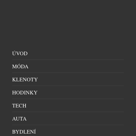
DEGUSTACE
|
29.4.2025
Do Prahy přichází nový kulinární talent ze severu.
Quinn Odin Eliassen Pierson, mladý norský kuchař
se zkušenostmi z fine dining restaurací jako je
Arakataka v Oslu, se přechodně usazuje v české
metropoli v restauraci Benjamin14 a přináší s sebou
moderní pohled na severskou kuchyni. Čerstvý vítr
ze severu, mladý norský kuchař Quinn Odin Eliassen
ÚVOD
Pierson […]
MÓDA
KLENOTY
HODINKY
TECH
AUTA
BYDLENÍ