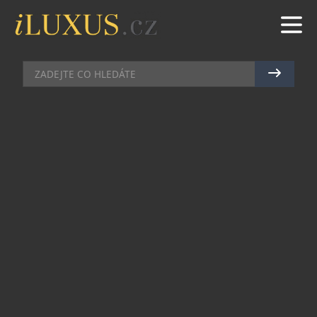
DEGUSTACE
|
23.9.2019
|
JAN PEŠEK
HERGETOVA CIHELNA LÁKÁ NA
PODZIM PLNÝ CHUTNÝCH
PŘEKVAPENÍ
Podzim plný kulinářských akcí. Oblíbená
malostranská restaurace Hergetova cihelna má
pro své hosty připravený pestrý podzimní
program. V týdnu od 23. do 29. září se restaurace
připojí k týdennímu festivalu mušlí Prague Mussel
Week a bude nabízet čtyři speciality připravené
ze slávek. Mezi předkrmy budou například mušle s
česnekem a chilli podávané s opečeným chlebem