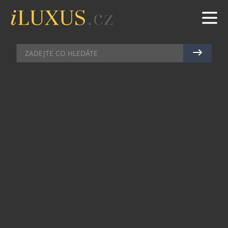
HODINKY
|
24.9.2019
|
JAN LIDMAŇSKÝ
NEJVĚTŠÍ VÝSTAVA HODINEK VE
STŘEDNÍ EVROPĚ ZAVÍTÁ DO
PRAHY
Už šestý ročníky výstavy hodinek Salon
Exceptional Watches (SEW) se bude konat
předposlední říjnový víkend, tedy 19. a 20. října, v
pražském Paláci Žofín. Neorenesanční prostory
zpestří 44 expozic prestižních hodinářských
značek z celého světa, chybět ale nebudou ani ty
tuzemské či s Českou republikou historicky
spjaté. Největší zastoupení vystavovatelů bude