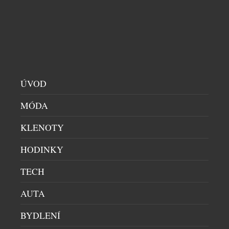
velikost prostoru nebo okázalost interiéru.
Restaurace Benjamin14, která otevřela své dveře v
roce 2018 v pražských Vršovicích, se vydala přesně
opačnou cestou. Místo co největší kapacity vznikl
prostor pro pouhých deset hostů. Místo formálního
servisu přišel osobní dialog. A místo odstupu mezi
kuchyní a hostem vznikla restaurace, […]
ÚVOD
MÓDA
KLENOTY
HODINKY
TECH
AUTA
ZAPOJTE SE DO LETNÍ SOUTĚŽE S RIO MARE A
BYDLENÍ
VYHRAJTE IWATCH SERIES 11