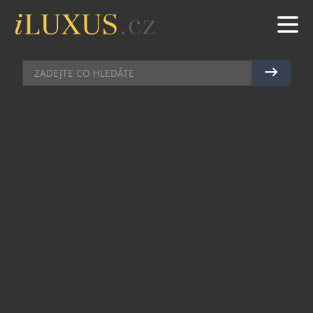
HI-END AUDIO
|
26.11.2019
|
JAN WITEK
NEJEN CHYTRÁ SLUCHÁTKA A
PŘEHRÁVAČE. SEZNAMTE SE I S
PRVNÍMI HUDEBNÍMI
TENISKAMI
Světlo světa před nedávnou dobou spatřil startup
DropLabs, za kterým stojí bývalá šéfka značky
Beats by Dre Susan Paley. Beats by Dre je
celosvětově známá a velmi úspěšná značka, která
se zabývá především výrobou sluchátek.