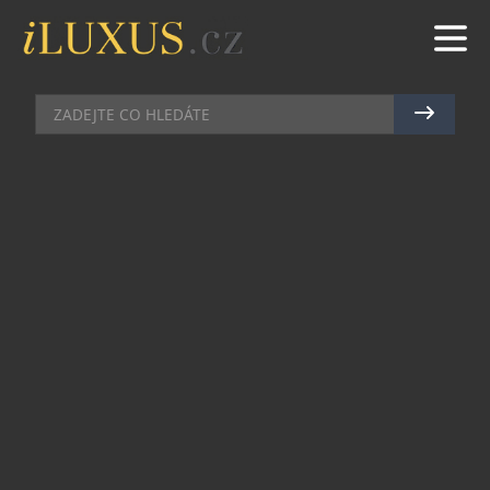
KOMERČNÍ SDĚLENÍ
|
10.12.2019
|
MARTIN MACOUREK
POŠTA, KURÝR, NEBO OSOBNÍ
VYZVEDNUTÍ? PŘED VÁNOCI
BUDE RUŠNO HLAVNĚ V
EXTERNÍCH VÝDEJNÍCH MÍSTECH
Čeští zákazníci, kteří letos budou objednávat
vánoční dárky online, plánují masivně využít
tzv. externí výdejní místa. Vyplývá to z
průzkumu
*
společnosti
Seznam.cz
, ve kterém
to uvedlo 70 % dotázaných. Nejvíce budou
externí sklady vytížené v Praze. Naopak
v malých obcích s méně než tisíci obyvateli