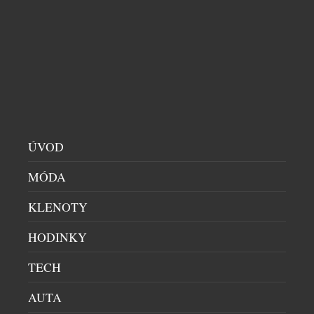
Dá se za necelých deset tisíc korun koupit kus
švýcarské historie? Ano – a navíc vám bude každý
den ukazovat čas. Novinka Zurich Meeting Point
Clock – Miniature Edition od slavné značky
Mondaine přenáší jeden z nejznámějších
orientačních bodů curyšského hlavního nádraží do
podoby stolního objektu, který balancuje na pomezí
designového doplňku, sběratelského artefaktu a […]
ÚVOD
MÓDA
KLENOTY
HODINKY
TECH
AUTA
DVEŘE, KTERÉ NECHÁVAJÍ VYNIKNOUT