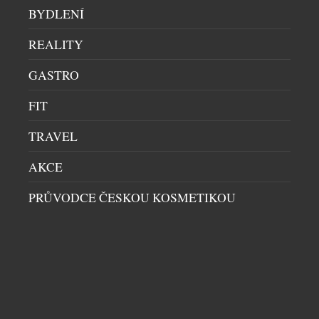
PROSTOR. OBJEVTE MASTER
BYDLENÍ
BYDLENÍ
|
20.7.2026
REALITY
Dnešní interiéry už nestaví jen na krásných
materiálech nebo kvalitním nábytku. O jejich
GASTRO
charakteru rozhodují především promyšlené
detaily, které vytvářejí harmonický celek. Právě
FIT
dveře MASTER od českého výrobce JAP FUTURE
TRAVEL
ukazují, že i dveře mohou být výrazným
architektonickým prvkem. Díky provedení od
AKCE
podlahy až ke stropu, čistému minimalistickému
designu a téměř neomezeným možnostem
PRŮVODCE ČESKOU KOSMETIKOU
povrchových úprav […]