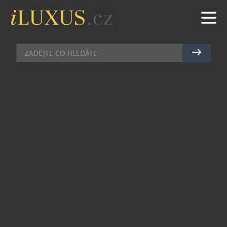
BYDLENÍ
|
24.12.2019
|
JAN WITEK
NEJVÍCE OZDOBENÉ DOMY
LETOŠNÍCH VÁNOC
Patříte mezi lidi, kteří si rádi během svátků
ozdobí nejen interiér svého domu, ale zaměří se
také na venkovní výzdobu? Mezi podobné typy
patří i lidé, jejichž domy najdete na fotkách níže.