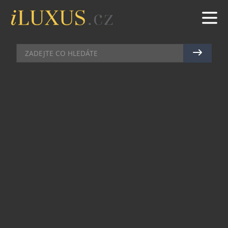
GASTRO
|
31.1.2020
|
JAN PEŠEK
HANZU PŘINÁŠÍ ÚŽASNÉ BARVY
A CHUTĚ ASIJSKÉ KUCHYNĚ
Oblíbená pražská Asian Fusion restaurace SaSaZu
představuje svojí sestru HANZU. Nová restaurace,
umístěná přímo v centru Prahy, přináší
sofistikované kulinářské umění šéfkuchařů
Andyho Tana a Robberta van den Berga, v
kombinaci s energií velkoměsta. V pátek a sobotu
v restauraci vystupují DJs a tak si po úžasné večeři
můžete dát jeden ze signature koktejlů a užít si
urban atmosféru, kterou HANZU přináší.