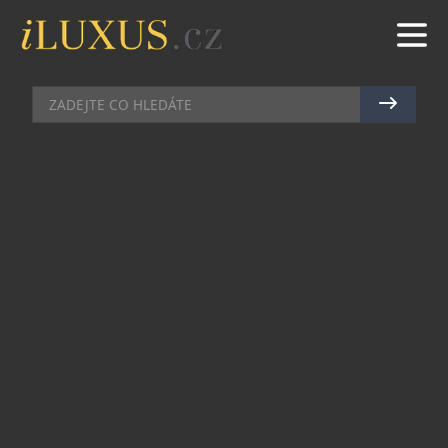
GASTRO
|
17.3.2020
|
JAN PEŠEK
VYZRÁLÝ FARMÁŘSKÝ STEAK
Restaurace Nota Bene v postranní uličce kousek
od dopravní křižovatky I.P. Pavlova nabízí
neskutečné farmářské chutě. Stačí jen vyjít o tři
schody výše a ocitnete se v provozu, který má
smysl. Novinkou jara jsou steaky, které jsou na
míru stařené 8 týdnů místo klasických 4.