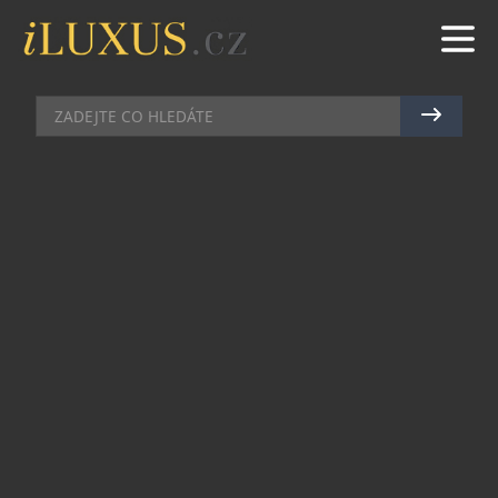
DÁMSKÝ SVĚT
|
17.3.2020
|
VERONIKA NOVÁKOVÁ
NOVÁ TEMATICKÁ CAPSULE
KOLEKCE LOUIS VUITTON
Značka Louis Vuitton se spojila se společností
Riot Games a ve spolupráci s návrhářem
Nicolasem Ghesquiérem pro fanoušky vytvořila
unikátní a doslova hravou capsule kolekci s
odkazem na League of Legends. Jde přitom už o
druhý počin tohoto typu, v minulosti již návrhář
vytvořil speciální Prestige skinny, které byly
určené herním postavám Qiyana a Senna.
Kolekce je vyrobena z netypických funkčních