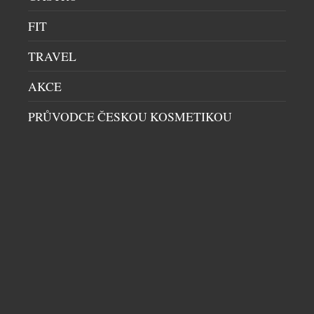
FIT
TRAVEL
AKCE
PRŮVODCE ČESKOU KOSMETIKOU
LUXUSNÍ ZNAČKA MARC CAIN V PRAZE –
DAVID SPORT VÍTÁ NOVÝ BRAND V
PORTFOLIU
DÁMSKÝ SVĚT
|
27.5.2026
Luxusní německá značka Marc Cain dlouhodobě
patří mezi přední evropské módní domy, které
definují současnou podobu ženské elegance.
Kombinací precizního zpracování, inovativních