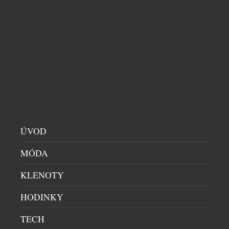
DECOR
|
20.7.2026
Dá se za necelých deset tisíc korun koupit kus
švýcarské historie? Ano – a navíc vám bude každý
den ukazovat čas. Novinka Zurich Meeting Point
Clock – Miniature Edition od slavné značky
Mondaine přenáší jeden z nejznámějších
orientačních bodů curyšského hlavního nádraží do
podoby stolního objektu, který balancuje na pomezí
designového doplňku, sběratelského artefaktu a […]
ÚVOD
MÓDA
KLENOTY
HODINKY
TECH