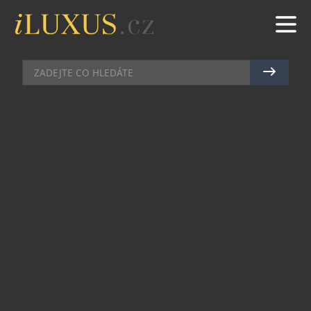
BYDLENÍ
|
24.4.2020
|
JAN PEŠEK
VÝJIMEČNÉ RUČNĚ VYRÁBĚNÉ
POSTELE LE CHOMAT
Pražský a bratislavský showroom Le Chomat již
brzy otevře opět své prostory, aby přivítal
zákazníky jedinečných postelí na míru a s nimi
spojeným příslušenství. Láká hned na novinku, a
to na postel Chain, které měla být původně
představena na výstavě For Interior v Praze.