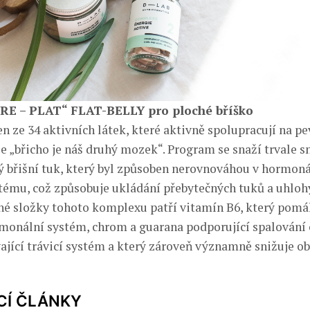
E – PLAT“ FLAT-BELLY pro ploché bříško
n ze 34 aktivních látek, které aktivně spolupracují na 
že „břicho je náš druhý mozek“. Program se snaží trvale 
ý břišní tuk, který byl způsoben nerovnováhou v hormon
ému, což způsobuje ukládání přebytečných tuků a uhloh
 složky tohoto komplexu patří vitamín B6, který pomá
monální systém, chrom a guarana podporující spalování 
ající trávicí systém a který zároveň významně snižuje o
CÍ ČLÁNKY