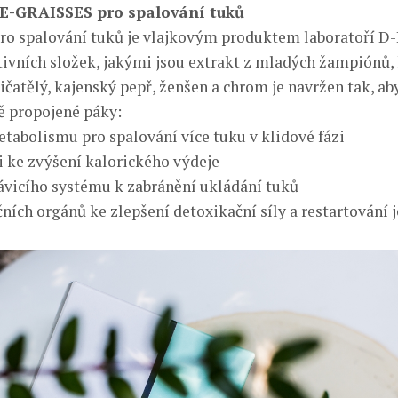
-GRAISSES pro spalování tuků
ro spalování tuků je vlajkovým produktem laboratoří D
ivních složek, jakými jsou extrakt z mladých žampiónů,
čatělý, kajenský pepř, ženšen a chrom je navržen tak, ab
ě propojené páky:
etabolismu pro spalování více tuku v klidové fázi
 ke zvýšení kalorického výdeje
rávicího systému k zabránění ukládání tuků
ačních orgánů ke zlepšení detoxikační síly a restartování j