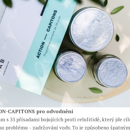
ON-CAPITONS pro odvodnění
 s 33 přísadami bojujících proti celulitidě, který jde cí
o problému – zadržování vody. To je způsobeno špatný