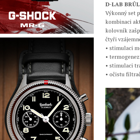
D-LAB BRÛLE
Výkonný set p
kombinaci akt
kolovník zašpi
čtyři vzájemn
• stimulaci m
• termogenezi
• stimulaci t
• očistu filtr