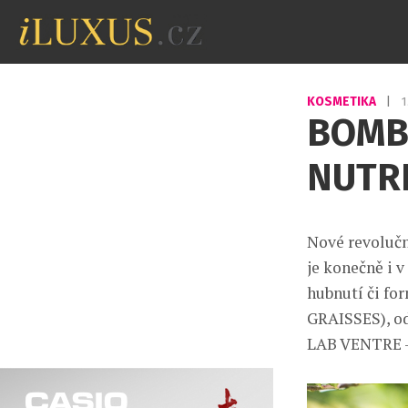
KOSMETIKA
|
1
BOMBA
NUTR
Nové revolučn
je konečně i 
hubnutí či fo
GRAISSES), o
LAB VENTRE –