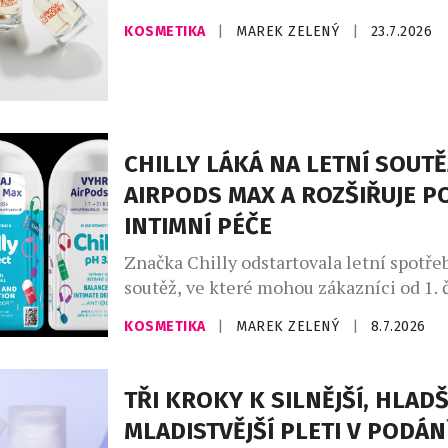
PARFUM LAB nově navázala exkluzivní s
KOSMETIKA
|
MAREK ZELENÝ
|
23.7.2026
sítí parfumerií FAnn, díky níž se její ori
kolekce dostává k širšímu publiku. Sed
vůní vzniká v České republice v malých 
vedením parfuméra, který pracuje výhr
nejkvalitnějšími surovinami. Každá […]
CHILLY LÁKÁ NA LETNÍ SOUTĚ
AIRPODS MAX A ROZŠIŘUJE P
INTIMNÍ PÉČE
Značka Chilly odstartovala letní spotře
soutěž, ve které mohou zákazníci od 1.
31. srpna 2026 vyhrát sluchátka AirPod
KOSMETIKA
|
MAREK ZELENÝ
|
8.7.2026
soutěže se zapojí každý, kdo v České re
zakoupí libovolný produkt Chilly, uscho
zaregistruje svůj nákup na webu
TŘI KROKY K SILNĚJŠÍ, HLADŠ
www.chillysoutez.cz. Aktivita podporuje
MLADISTVĚJŠÍ PLETI V PODÁN
kamenných prodejnách i e-shopech a n