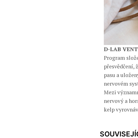
D-LAB VENTR
Program slože
přesvědčení, 
pasu a uložen
nervovém syst
Mezi významné
nervový a hor
kelp vyrovnáv
SOUVISEJÍ