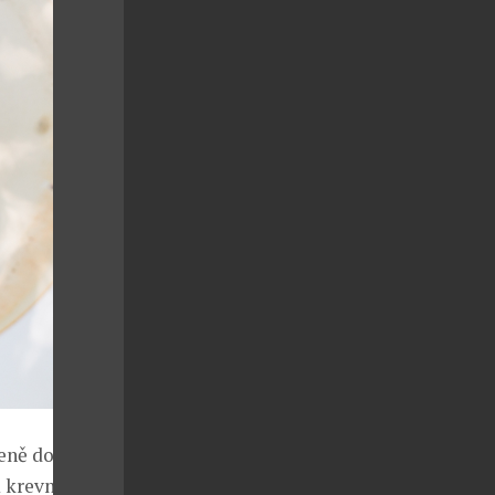
leně do
m krevním