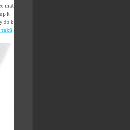
ce matný
tup k
y do krve a
 tuků
.