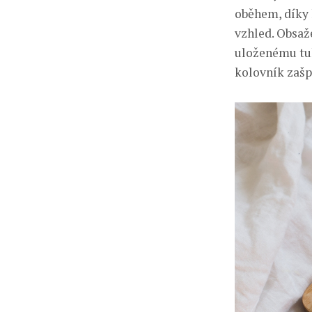
oběhem, díky
vzhled. Obsaž
uloženému tuk
kolovník zašp