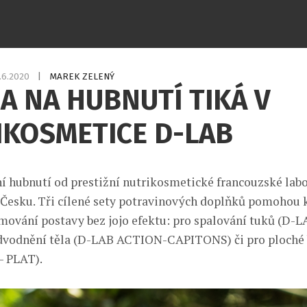
.6.2020
|
MAREK ZELENÝ
 NA HUBNUTÍ TIKÁ V
IKOSMETICE D-LAB
í hubnutí od prestižní nutrikosmetické francouzské lab
v Česku. Tři cílené sety potravinových doplňků pomohou
rmování postavy bez jojo efektu: pro spalování tuků (D-
dvodnění těla (D-LAB ACTION-CAPITONS) či pro ploché 
 PLAT).