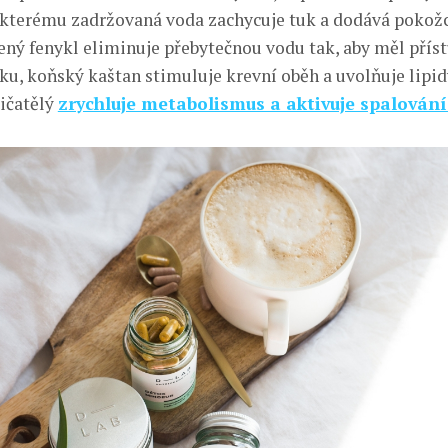
 kterému zadržovaná voda zachycuje tuk a dodává pokož
ený fenykl eliminuje přebytečnou vodu tak, aby měl přís
u, koňský kaštan stimuluje krevní oběh a uvolňuje lipid
ičatělý
zrychluje metabolismus a aktivuje spalování