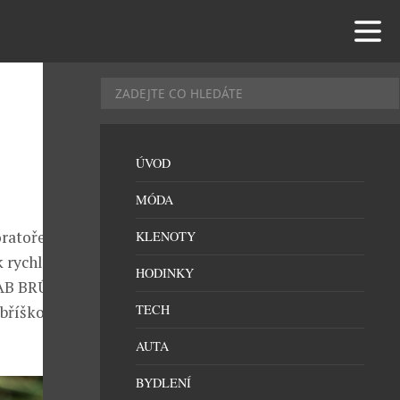
ÚVOD
MÓDA
oratoře D-LAB
KLENOTY
 k rychlému
HODINKY
LAB BRÛLE-
TECH
bříško (D-
AUTA
BYDLENÍ