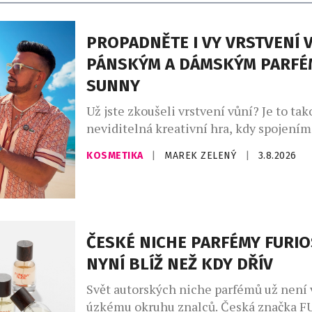
PROPADNĚTE I VY VRSTVENÍ V
PÁNSKÝM A DÁMSKÝM PARFÉ
SUNNY
Už jste zkoušeli vrstvení vůní? Je to tak
neviditelná kreativní hra, kdy spojení
zdánlivě odlišných vůní vytvoříte vlastn
KOSMETIKA
|
MAREK ZELENÝ
|
3.8.2026
unikátní podpis. Ideální pro vrstvení vů
parfémy The Sunny od Asombroso, zna
módního návrháře Osmanyho Laffity. „V
kombinování vůní je velkým trendem, kt
osobně miluji a inspiroval jsem se jím [
ČESKÉ NICHE PARFÉMY FURIO
NYNÍ BLÍŽ NEŽ KDY DŘÍV
Svět autorských niche parfémů už není
úzkému okruhu znalců. Česká značka 