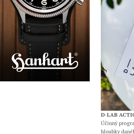
D-LAB ACTI
Účinný program
hloubky danéh