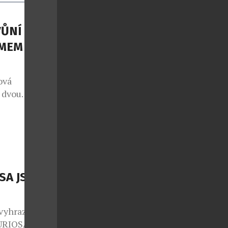
ŮNÍ S
MEM THE
ová
m dvou
í, naprosto
ní jsou nové
čky známého
rstvení a
erý já
…]
SA JSOU
 vyhrazen jen
FURIOSA