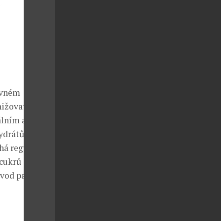
pevném
snižovat obvod
álním a
ydrátů.
há regulovat
cukrů a tuků a
bvod pasu.