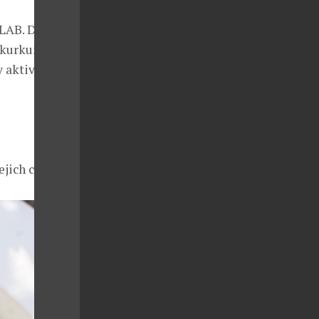
-LAB. Díky
 kurkuma,
y aktivoval
ejich cyklu.