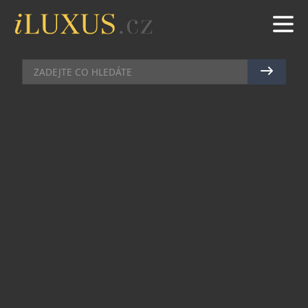
TECH
|
3.6.2020
|
JAN PEŠEK
WI-FI 6 A JAK SE NA NI
PŘIPRAVIT?
Technologie jdou kupředu, a nejinak tomu je u
bezdrátového připojení k internetu, kde byl
nedávno definován úplně nový standard.
Přivítejme Wi-Fi 6. Co ale tenhle standard přináší
nového a jak se na něj vůbec připravit?