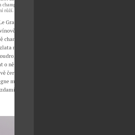
tým champagne
í růží.
Le Grand a
 vínově
rvě champagne
zlata nese
oudro, že
 o ně, stejně
ínově červeným
agne modelu
ězdami a