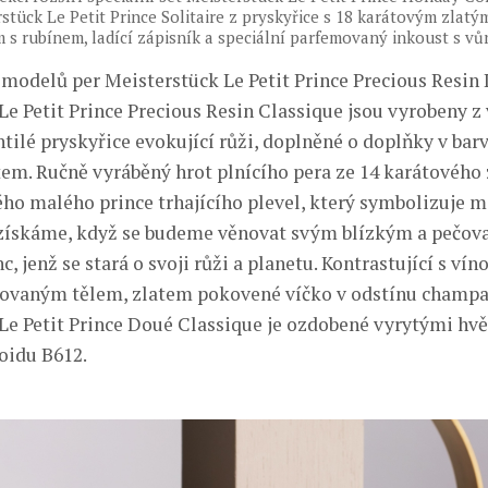
stück Le Petit Prince Solitaire z pryskyřice s 18 karátovým zla
 s rubínem, ladící zápisník a speciální parfemovaný inkoust s vůn
u modelů per Meisterstück Le Petit Prince Precious Resin 
Le Petit Prince Precious Resin Classique jsou vyrobeny z
htilé pryskyřice evokující růži, doplněné o doplňky v ba
em. Ručně vyráběný hrot plnícího pera ze 14 karátového 
ho malého prince trhajícího plevel, který symbolizuje m
získáme, když se budeme věnovat svým blízkým a pečovat
c, jenž se stará o svoji růži a planetu. Kontrastující s v
kovaným tělem, zlatem pokovené víčko v odstínu champ
Le Petit Prince Doué Classique je ozdobené vyrytými hv
oidu B612.