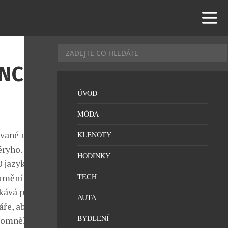
NC LE
ÚVOD
MÓDA
ované mezi
KLENOTY
éryho.
HODINKY
0 jazyků se
TECH
umění psaní.
tkává po
AUTA
ře, aby se
BYDLENÍ
omněli si, že