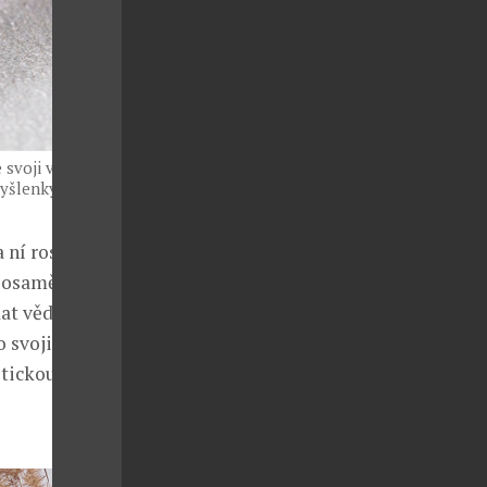
svoji víru v to,
yšlenky, které
 ní roste,
 osamělost,
at vědění a
 svoji
itickou,