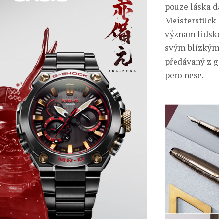
pouze láska d
Meisterstück 
význam lidské
svým blízkým,
předávaný z g
pero nese.