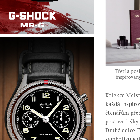
Třetí a pos
inspirovaný
Kolekce Meiste
každá inspiro
čtenářům před
postavu lišky,
Druhá edice T
symbolizuje d