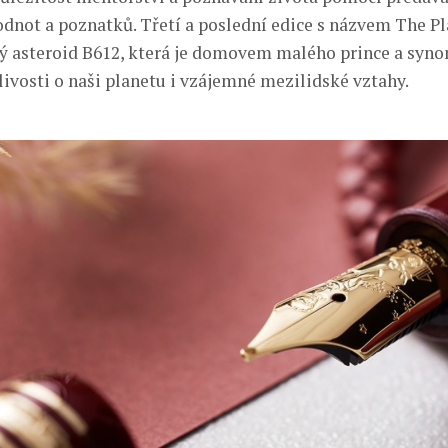
odnot a poznatků. Třetí a poslední edice s názvem The Pl
ý asteroid B612, která je domovem malého prince a syn
livosti o naši planetu i vzájemné mezilidské vztahy.