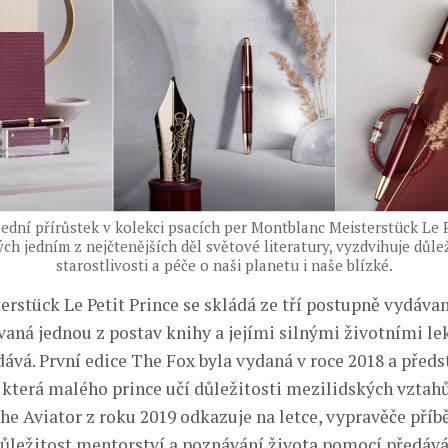
lední přírůstek v kolekci psacích per Montblanc Meisterstück Le P
ch jedním z nejčtenějších děl světové literatury, vyzdvihuje důlež
starostlivosti a péče o naši planetu i naše blízké.
rstück Le Petit Prince se skládá ze tří postupně vydávan
vaná jednou z postav knihy a jejími silnými životními le
ává. První edice The Fox byla vydaná v roce 2018 a předs
 která malého prince učí důležitosti mezilidských vztahů 
he Aviator z roku 2019 odkazuje na letce, vypravěče příb
ůležitost mentorství a poznávání života pomocí předává