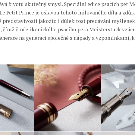
ává životu skutečný smysl. Speciální edice psacích per 
Le Petit Prince je oslavou tohoto milovaného díla a zdůr
 představivosti jakožto i důležitost předávání myšlenek
 čímž činí z ikonického psacího pera Meisterstück vzác
enerace na generaci společně s nápady a vzpomínkami, k