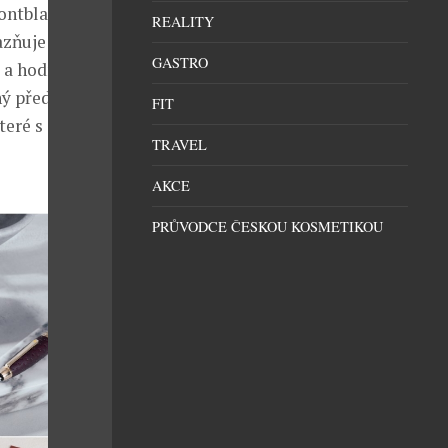
Montblanc
REALITY
azňuje
GASTRO
 a hodnot
ný předmět
FIT
teré s sebou
TRAVEL
AKCE
PRŮVODCE ČESKOU KOSMETIKOU