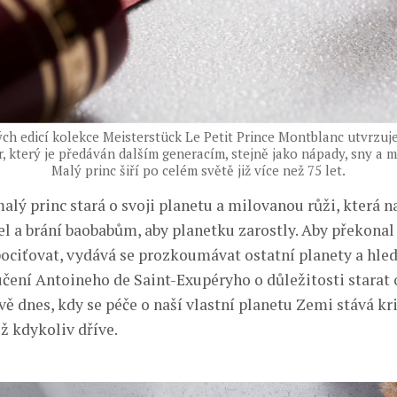
ch edicí kolekce Meisterstück Le Petit Prince Montblanc utvrzuje 
ar, který je předáván dalším generacím, stejně jako nápady, sny a m
Malý princ šiří po celém světě již více než 75 let.
alý princ stará o svoji planetu a milovanou růži, která na
el a brání baobabům, aby planetku zarostly. Aby překonal
pociťovat, vydává se prozkoumávat ostatní planety a hled
čení Antoineho de Saint-Exupéryho o důležitosti starat o
vě dnes, kdy se péče o naší vlastní planetu Zemi stává kr
ž kdykoliv dříve.