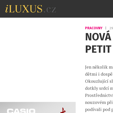
PRACOVNY
|
29
NOVÁ
PETIT
Jen několik m
dětmi i dospě
Okouzlující sl
dotkly srdcí 
Prostřednictv
nouzovém přis
podívali pod 