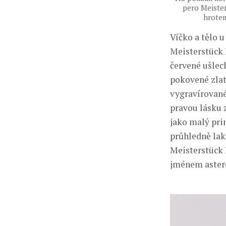
pero Meister
hrotem
Víčko a tělo 
Meisterstück 
červené ušlec
pokovené zlat
vygravírované
pravou lásku 
jako malý prin
průhledně la
Meisterstück 
jménem aster