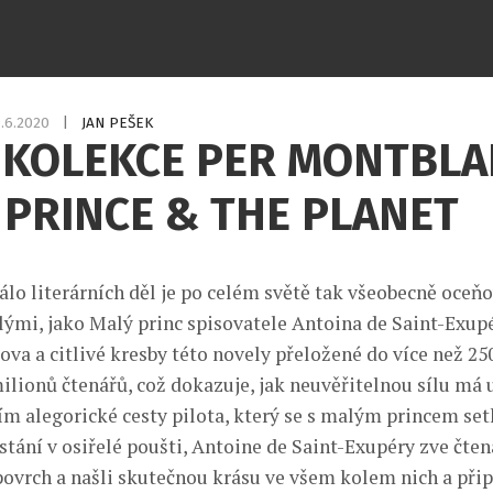
.6.2020
|
JAN PEŠEK
 KOLEKCE PER MONTBLA
 PRINCE & THE PLANET
álo literárních děl je po celém světě tak všeobecně oceň
lými, jako Malý princ spisovatele Antoina de Saint-Exup
ova a citlivé kresby této novely přeložené do více než 25
milionů čtenářů, což dokazuje, jak neuvěřitelnou sílu má 
ím alegorické cesty pilota, který se s malým princem se
tání v osiřelé poušti, Antoine de Saint-Exupéry zve čtená
povrch a našli skutečnou krásu ve všem kolem nich a přip