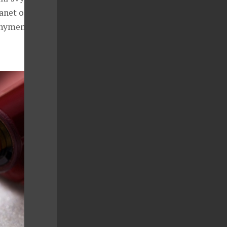
anet oslavuje
onymem lásky,