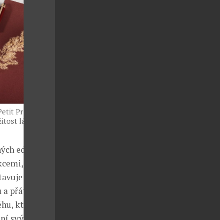
etit Prince,
itost lásky,
ých edicí,
kcemi, které
tavuje
a přátelství.
ěhu, který
ní svých