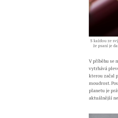
S každou ze svý
že psaní je d
V příběhu se m
vytrhává plev
kterou začal 
moudrost. Pou
planetu je prá
aktuálnější ne