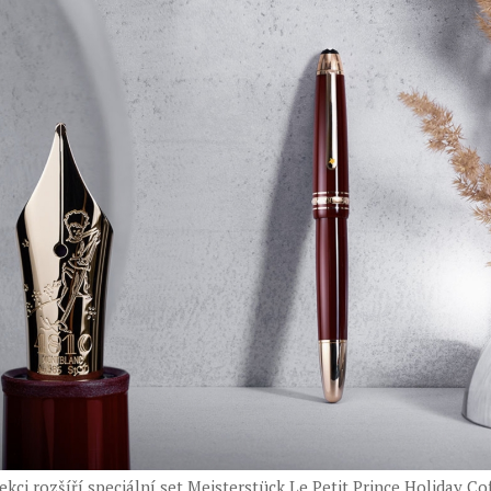
kci rozšíří speciální set Meisterstück Le Petit Prince Holiday Cof