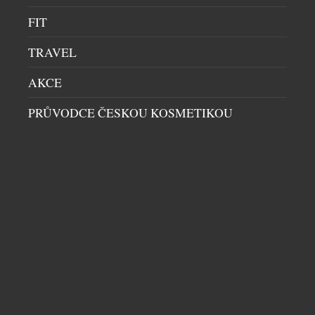
podlahy až ke stropu, čistému minimalistickému
FIT
designu a téměř neomezeným možnostem
povrchových úprav […]
TRAVEL
AKCE
PRŮVODCE ČESKOU KOSMETIKOU
KŘESLO TERRA LOUNGE VZNIKALO DVA
ROKY. VÝSLEDKEM JE DOSUD NEJMĚKČÍ
SEZENÍ LD SEATING
OBÝVACÍ SEKCE
|
13.7.2026
Na první pohled zaujme křeslo Terra Lounge
elegantní siluetou a vertikálními liniemi. Za jeho
zdánlivě jednoduchým tvarem však stojí dva roky