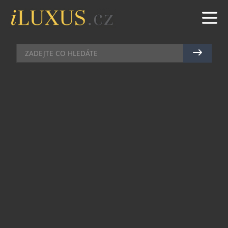
BYDLENÍ
|
29.6.2020
|
JAN PEŠEK
PRVNÍ STŮL NA BILIÁR LOUIS
VUITTON
Od cestovního šachu a vrhcábů, po pouzdra na
poker a kroket, kolekce her Louis Vuitton se v
průběhu let rozšiřovala. V tradici zakladatele
pokračoval jeho vnuk, Gaston-Louis Vuitton, který
sport a hry miloval. Louis Vuitton s potěšením
představuje kapesní kulečníkový stůl jako ideální
dárek pro milovníky sportu a her mezi námi, a
vítá tento zajímavý přírůstek do rodiny svých
her.