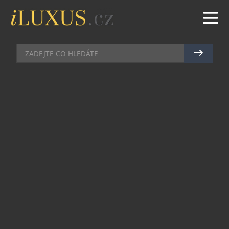
GASTRO
|
1.7.2020
|
JAN PEŠEK
K LÉTU PATŘÍ ČERSTVÉ SALÁTY
Čerstvý zeleninový salát patří mezi letní
evergreeny. Se stoupajícími teplotami
vyhledáváme totiž potraviny, které nás ochladí a
nezatíží příliš náš žaludek. Francouzské pekařství
PAUL proto stále rozšiřuje svou bohatou nabídku
salátů.