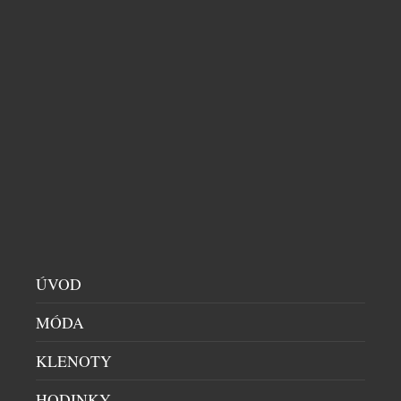
POMÁHÁ PŘENÉST BHÚTÁNSKÝ KONCEPT
HRUBÉHO NÁRODNÍHO ŠTĚSTÍ DO SVĚTA
BYZNYSU
HIGH SOCIETY
|
5.8.2026
Český podnikatel Richard Singer pomáhá propojit
jedinečný bhútánský pohled na prosperitu s
budoucností světového byznysu. V Bhútánu, zemi
známé konceptem hrubého národního štěstí (Gross
National Happiness, GNH), vzniká nový Global
Leadership Institute, který chce nabídnout nový
přístup k vedení organizací v době rychlých
technologických změn a nástupu umělé inteligence.
Institut vzniká jako společný projekt tří […]
ÚVOD
MÓDA
KLENOTY
HODINKY