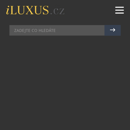
HIGH SOCIETY
|
25.8.2020
|
JAN PEŠEK
MONTBLANC PŘEDSTAVUJE
NOVOU GLOBÁLNÍ KAMPAŇ A
MĚNÍ DEFINICI ÚSPĚCHU
Montblanc, luxusní výrobce psacích nástrojů a
doplňků, přichází s novou celosvětovou kampaní.
V ní odhaluje tři výjimečné muže, kteří jsou novou
definicí úspěchu dnešní doby – scénárista a
režisér Spike Lee, herec Taron Egerton a zpěvák,
herec a spisovatel Chen Kun.