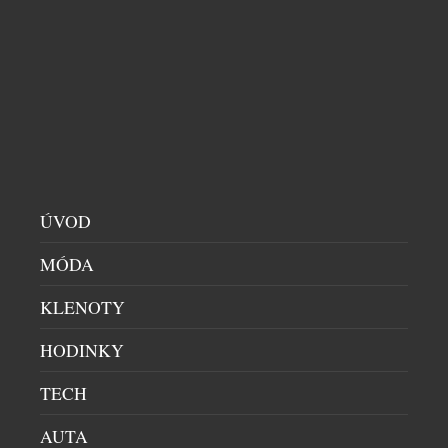
UŽÍVEJTE LÉTO VE STYLU GOLDBERGH S
KOLEKCÍ CLUB CAPRI
DÁMSKÝ SVĚT
|
28.7.2026
Léto je v plném proudu a podle značky Goldbergh
patří slunci, pohybu a středomořské eleganci.
Kolekce Club Capri vás přenese na legendární
italský ostrov, s jeho uvolněnou atmosférou a
ÚVOD
nenuceným luxusem, který Capri už po desetiletí
symbolizuje. V kolekci najdete stylové modely na
MÓDA
tenis, padel, golf, pilates, fitness, stejně jako
luxusní plavky a resortwear – […]
KLENOTY
HODINKY
TECH
AUTA