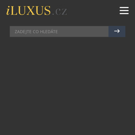
GASTRO
|
5.10.2020
|
MAREK ZELENÝ
ČESKÉ PRÉMIOVÉ DESTILÁTY
ZABODOVALY NA MEZINÁRODNÍ
SOUTĚŽI
Česká destilérka Fleret z Frenštátu pod
Radhoštěm zabodovala v rámci populární
International Spirits Challenge, jedné z
nejvýznamnějších a nejrespektovanějších
degustátorských světových soutěží, která se již po
pětadvacáté konala v Londýně. Do klání o
medaile přihlásil Fleret pět svých produktů a
získal pět ocenění, čímž se stal nejúspěšnějším