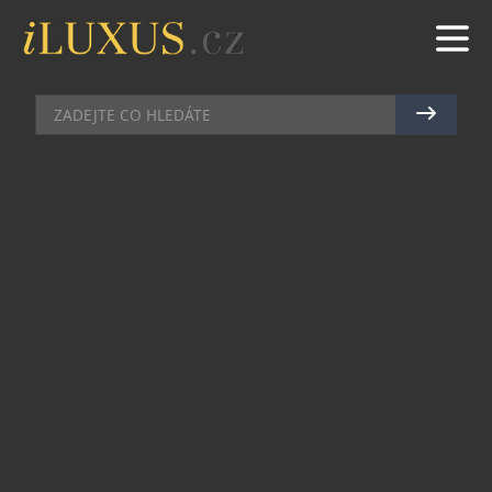
KOSMETIKA
|
5.10.2020
|
KAROLÍNA STEINBERGEROVÁ
PREMIÈRE FLEUR: RANNÍ KRÁSA,
NOČNÍ NEKTAR
Při chladném ranním vzduchu se třpytí na
okvětních lístcích rosa. Stále spící příroda se při
východu slunce pomalu probouzí. Netrpělivé
květy se jemně otevírají, odhalují sama sebe,
zářící, velkorysé, jasné. Čas plyne beze změny. To
je Première Fleur.