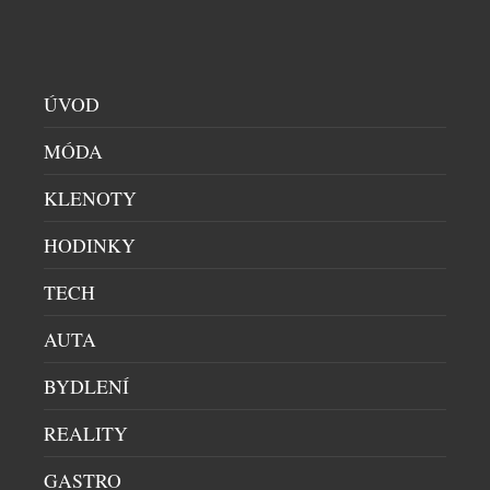
výhradně s těmi nejkvalitnějšími surovinami. Každá
[…]
ÚVOD
MÓDA
KLENOTY
HODINKY
CHILLY LÁKÁ NA LETNÍ SOUTĚŽ O AIRPODS
TECH
MAX A ROZŠIŘUJE PORTFOLIO INTIMNÍ PÉČE
KOSMETIKA
|
8.7.2026
AUTA
Značka Chilly odstartovala letní spotřebitelskou
BYDLENÍ
soutěž, ve které mohou zákazníci od 1. července do
31. srpna 2026 vyhrát sluchátka AirPods Max. Do
REALITY
soutěže se zapojí každý, kdo v České republice
zakoupí libovolný produkt Chilly, uschová účtenku
GASTRO