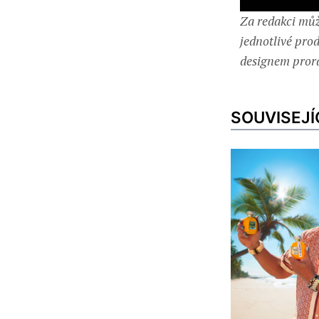
Za redakci můž
jednotlivé pro
designem proraz
SOUVISEJÍ