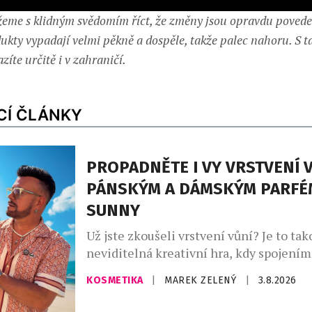
eme s klidným svědomím říct, že změny jsou opravdu povede
dukty vypadají velmi pěkně a dospěle, takže palec nahoru. S 
íte určitě i v zahraničí.
CÍ ČLÁNKY
PROPADNĚTE I VY VRSTVENÍ V
PÁNSKÝM A DÁMSKÝM PARFÉ
SUNNY
Už jste zkoušeli vrstvení vůní? Je to tak
neviditelná kreativní hra, kdy spojení
zdánlivě odlišných vůní vytvoříte vlastn
KOSMETIKA
|
MAREK ZELENÝ
|
3.8.2026
unikátní podpis. Ideální pro vrstvení vů
parfémy The Sunny od Asombroso, zna