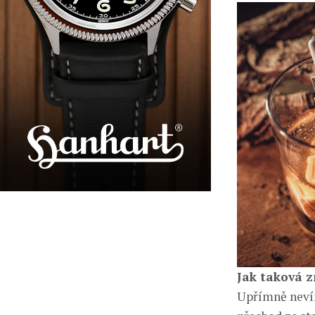
Jak taková 
Upřímně nevím