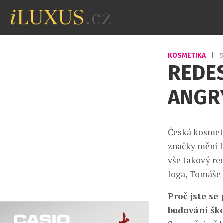
KOSMETIKA
|
5
REDE
ANGR
Česká kosmet
značky mění lo
vše takový re
loga, Tomáše 
Proč jste se
budování šk