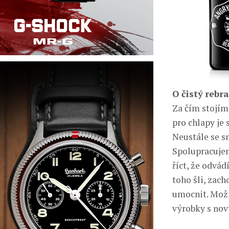
O čistý rebr
Za čím stojím
pro chlapy je
Neustále se sn
Spolupracuje
říct, že odvá
toho šli, zach
umocnit. Možn
výrobky s nov