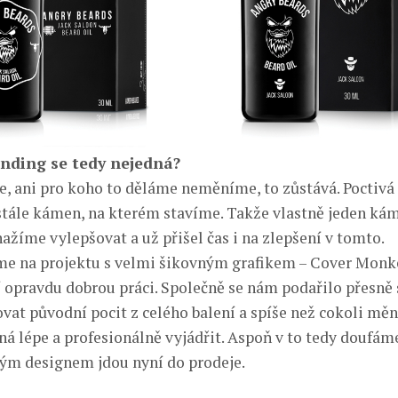
anding se tedy nejedná?
e, ani pro koho to děláme neměníme, to zůstává. Poctiv
 stále kámen, na kterém stavíme. Takže vlastně jeden kám
ažíme vylepšovat a už přišel čas i na zlepšení v tomto.
me na projektu s velmi šikovným grafikem – Cover Mon
dí opravdu dobrou práci. Společně se nám podařilo přesně
ovat původní pocit z celého balení a spíše než cokoli měni
á lépe a profesionálně vyjádřit. Aspoň v to tedy doufáme
ým designem jdou nyní do prodeje.