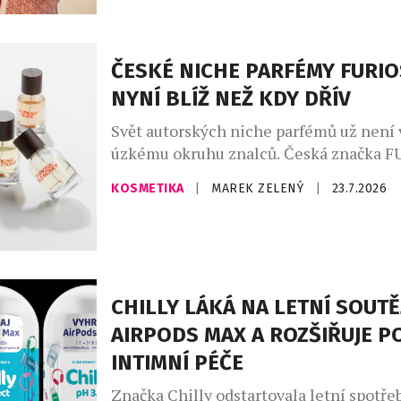
módního návrháře Osmanyho Laffity. „V
kombinování vůní je velkým trendem, kt
osobně miluji a inspiroval jsem se jím [
ČESKÉ NICHE PARFÉMY FURIO
NYNÍ BLÍŽ NEŽ KDY DŘÍV
Svět autorských niche parfémů už není
úzkému okruhu znalců. Česká značka 
PARFUM LAB nově navázala exkluzivní s
KOSMETIKA
|
MAREK ZELENÝ
|
23.7.2026
sítí parfumerií FAnn, díky níž se její ori
kolekce dostává k širšímu publiku. Sed
vůní vzniká v České republice v malých 
vedením parfuméra, který pracuje výhr
nejkvalitnějšími surovinami. Každá […]
CHILLY LÁKÁ NA LETNÍ SOUTĚ
AIRPODS MAX A ROZŠIŘUJE P
INTIMNÍ PÉČE
Značka Chilly odstartovala letní spotře