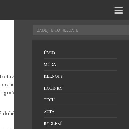
ÚVOD
MÓDA
 budování
KLENOTY
 rozhodli a co
HODINKY
originálního
TECH
AUTA
é době
BYDLENÍ