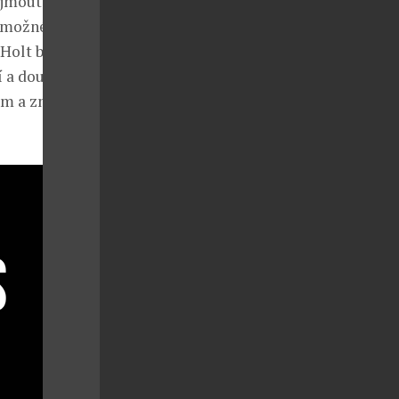
ijmout ztráty
 možné.
 Holt budou
í a doufáme,
ém a znovu