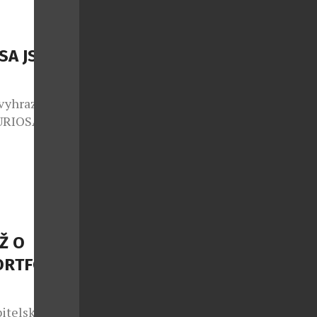
rstvení a
erý já
…]
SA JSOU
 vyhrazen jen
FURIOSA
polupráci se
ginální
m autorských
sériích pod
adně s těmi
Ž O
ORTFOLIO
bitelskou