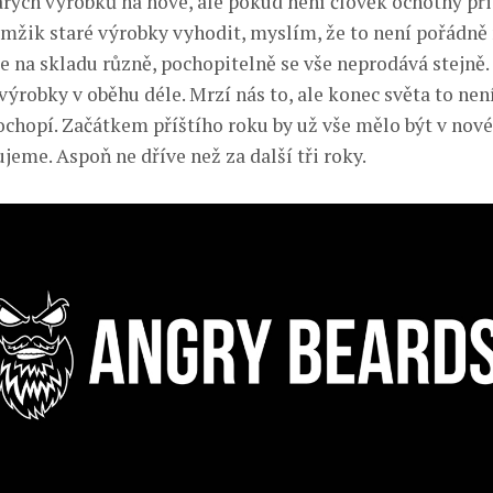
arých výrobků na nové, ale pokud není člověk ochotný př
amžik staré výrobky vyhodit, myslím, že to není pořádně
na skladu různě, pochopitelně se vše neprodává stejně.
výrobky v oběhu déle. Mrzí nás to, ale konec světa to nen
pochopí. Začátkem příštího roku by už vše mělo být v nov
eme. Aspoň ne dříve než za další tři roky.