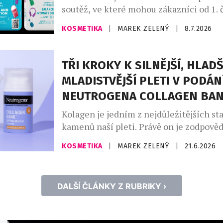
soutěž, ve které mohou zákazníci od 1.
31. srpna 2026 vyhrát sluchátka AirPod
KOSMETIKA
|
MAREK ZELENÝ
|
8.7.2026
soutěže se zapojí každý, kdo v České re
zakoupí libovolný produkt Chilly, uscho
zaregistruje svůj nákup na webu
TŘI KROKY K SILNĚJŠÍ, HLADŠ
www.chillysoutez.cz. Aktivita podporuje
MLADISTVĚJŠÍ PLETI V PODÁN
kamenných prodejnách i e-shopech a n
NEUTROGENA COLLAGEN BA
dlouhodobou […]
Kolagen je jedním z nejdůležitějších st
kamenů naší pleti. Právě on je zodpověd
pevnost, pružnost a mladistvý vzhled. S
KOSMETIKA
|
MAREK ZELENÝ
|
21.6.2026
věkem však jeho přirozená produkce kle
odborníků začíná pokožka po dvacátém 
ztrácet přibližně jedno procento kolage
DALŠÍ ČLÁNKY Z RUBRIKY ›
Není proto překvapením, že se v kosme
stále více prosazuje koncept […]