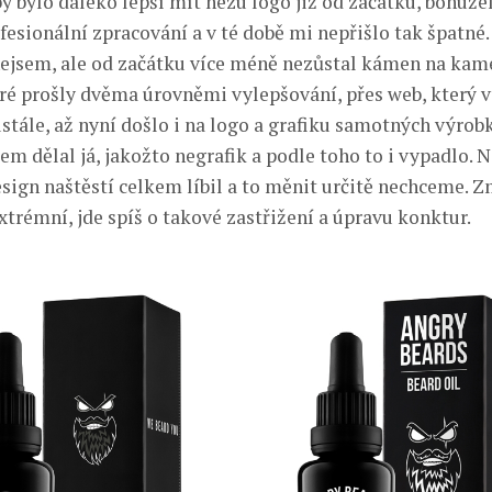
 bylo daleko lepší mít hezu logo již od začátku, bohužel
fesionální zpracování a v té době mi nepřišlo tak špatné.
ejsem, ale od začátku více méně nezůstal kámen na kame
teré prošly dvěma úrovněmi vylepšování, přes web, který
tále, až nyní došlo i na logo a grafiku samotných výrobk
em dělal já, jakožto negrafik a podle toho to i vypadlo.
sign naštěstí celkem líbil a to měnit určitě nechceme. 
xtrémní, jde spíš o takové zastřižení a úpravu konktur.