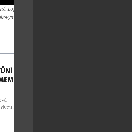
né. Logo i
takovýmto
ŮNÍ S
MEM THE
ová
m dvou
í, naprosto
ní jsou nové
čky známého