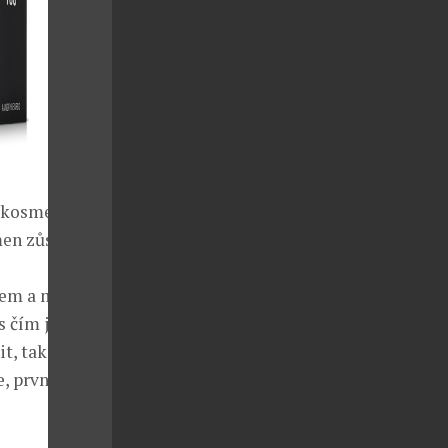
á kosmetika
en zůstal.
kem a musím
 s čím jsme do
t, tak to
, první