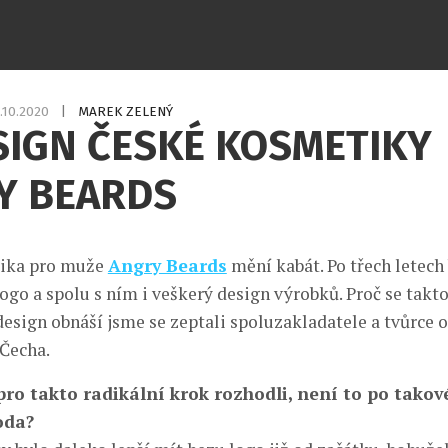
.10.2020
|
MAREK ZELENÝ
SIGN ČESKÉ KOSMETIKY
Y BEARDS
ika pro muže
Angry Beards
mění kabát. Po třech letech
go a spolu s ním i veškerý design výrobků. Proč se takto
design obnáší jsme se zeptali spoluzakladatele a tvůrce 
Čecha.
 pro takto radikální krok rozhodli, není to po takov
oda?