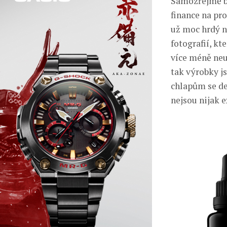
Samozřejmě by
finance na pro
už moc hrdý n
fotografií, k
více méně neus
tak výrobky js
chlapům se de
nejsou nijak e