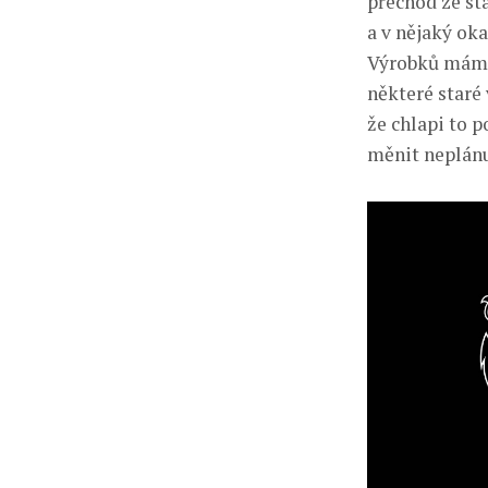
přechod ze st
a v nějaký ok
Výrobků máme 
některé staré 
že chlapi to 
měnit neplánuj