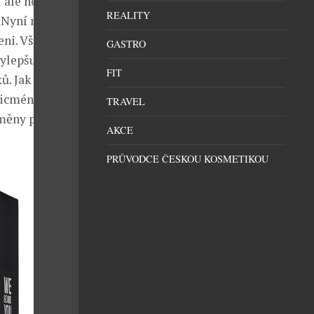
 ale nebyly
REALITY
 Nyní na něj
ni. Vše od
GASTRO
 vylepšujeme
FIT
ů. Jak logo,
 Nicméně
TRAVEL
Změny proto
AKCE
PRŮVODCE ČESKOU KOSMETIKOU