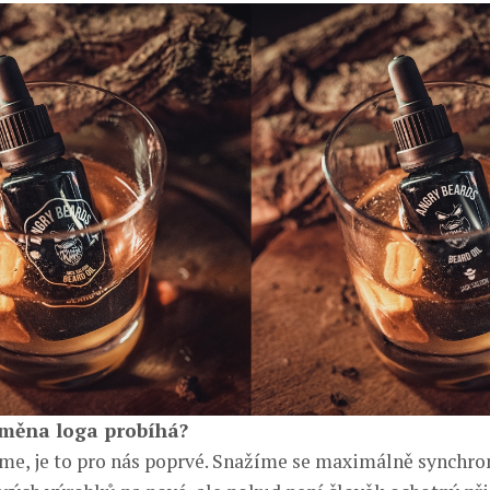
změna loga probíhá?
e, je to pro nás poprvé. Snažíme se maximálně synchro