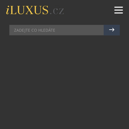
RAUTY
|
7.10.2020
|
JAN PEŠEK
JISTOTA V ALCRONU V PODOBĚ
BRUNCHŮ
Víkendové brunche v hotelu Alcron se staly
jistotou, která je v posledních týdnech více než
potřebná. Kvalita, historie a vytříbený servis
nemá v našich končinách obdoby. Je totiž léty
propracovaný a hvězdami jako Hugo Haasem či
Cher odzkoušený.