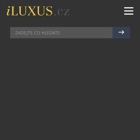
KOSMETIKA
|
13.10.2020
|
MAREK ZELENÝ
BEZPEČNÝ ZPŮSOB, JAK
HÝČKAT SVOU MYSL I TĚLO
Stres je prevít, o tom ví své naše pleť, na které se
jeho vliv projeví obvykle jako první. Jenže koho by
nestresovalo to, co se momentálně ve světě děje?
Vyšetřete si proto chvilku pro sebe, uvolněte se,
zklidněte mysl a pokuste se zabránit úzkosti, aby
se vám vryla pod kůži. Nastává čas na domácí
lázně.