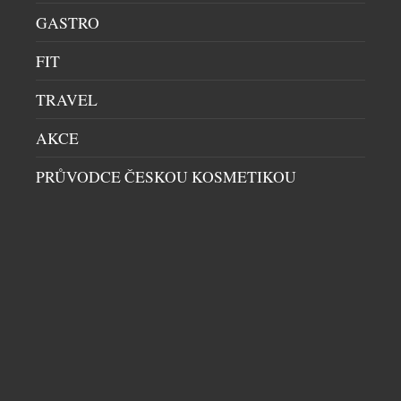
sériích pod vedením parfuméra, který pracuje
GASTRO
výhradně s těmi nejkvalitnějšími surovinami. Každá
[…]
FIT
TRAVEL
AKCE
PRŮVODCE ČESKOU KOSMETIKOU
CHILLY LÁKÁ NA LETNÍ SOUTĚŽ O AIRPODS
MAX A ROZŠIŘUJE PORTFOLIO INTIMNÍ PÉČE
KOSMETIKA
|
8.7.2026
Značka Chilly odstartovala letní spotřebitelskou
soutěž, ve které mohou zákazníci od 1. července do
31. srpna 2026 vyhrát sluchátka AirPods Max. Do
soutěže se zapojí každý, kdo v České republice