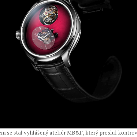
em se stal vyhlášený ateliér MB&F, který proslul kontro