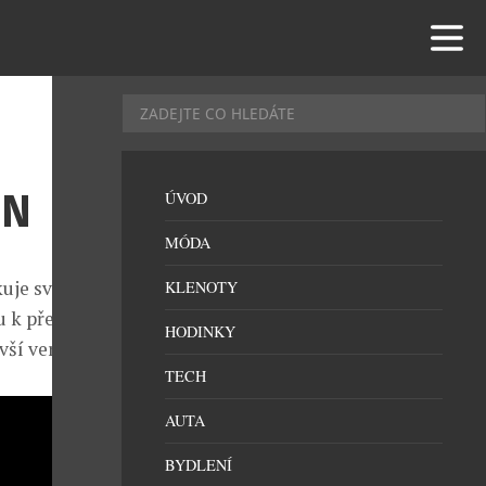
ON
ÚVOD
MÓDA
kuje svým
KLENOTY
 k přesnosti
HODINKY
vší vervou.
TECH
AUTA
BYDLENÍ