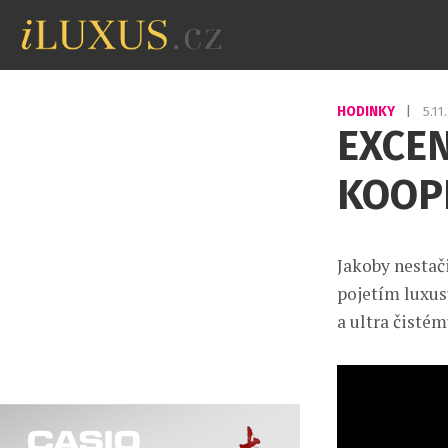
HODINKY
|
5.1
EXCE
KOOP
Jakoby nestač
pojetím luxus
a ultra čistém