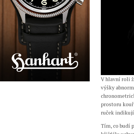
V hlavní roli 
výšky abnormá
chronometrick
prostoru kouř
ruček indikují
Tím, co budí 