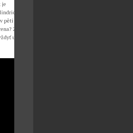
 je
indrical
v pěti
cena? 2 250
vždyť už jsou