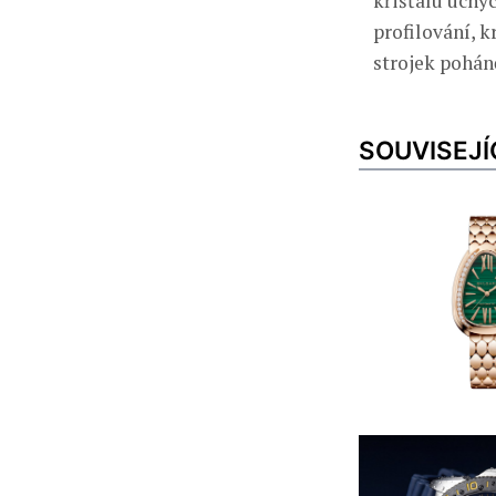
křišťálu uchyc
profilování, 
strojek pohá
SOUVISEJÍ