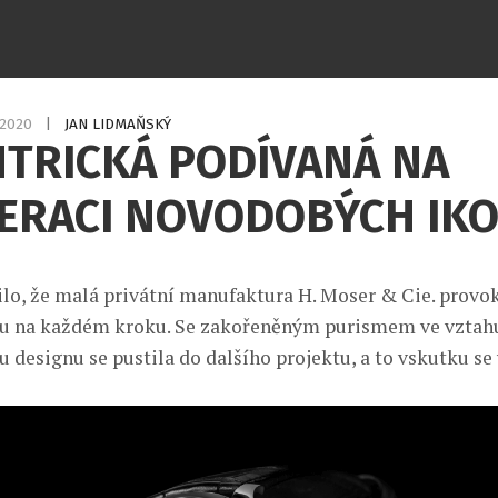
1.2020
|
JAN LIDMAŇSKÝ
NTRICKÁ PODÍVANÁ NA
ERACI NOVODOBÝCH IK
ilo, že malá privátní manufaktura H. Moser & Cie. provo
u na každém kroku. Se zakořeněným purismem ve vztahu
u designu se pustila do dalšího projektu, a to vskutku se 