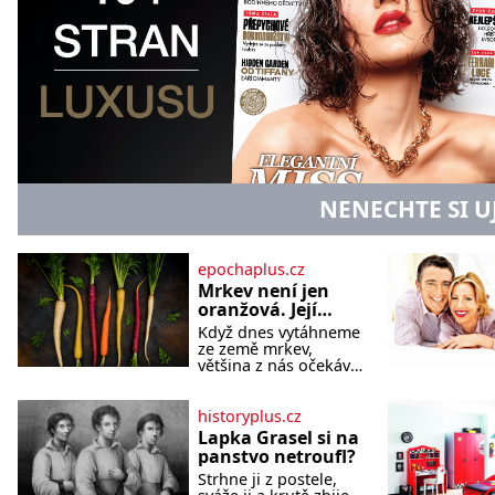
NENECHTE SI U
epochaplus.cz
Mrkev není jen
oranžová. Její
neuvěřitelný
Když dnes vytáhneme
příběh začíná
ze země mrkev,
fialovou barvou
většina z nás očekává
sytě oranžový kořen.
Jenže po většinu své
historie je mrkev
historyplus.cz
všechno možné, jen
Lapka Grasel si na
ne oranžová. Je
panstvo netroufl?
fialová, žlutá, bílá,
Strhne ji z postele,
někdy dokonce téměř