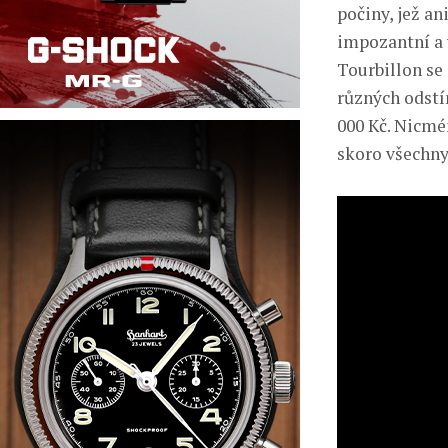
počiny, jež an
impozantní a 
Tourbillon se
různých odstí
000 Kč. Nicmén
skoro všechny