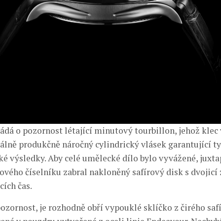
žádá o pozornost létající minutový tourbillon, jehož klec
lně produkčně náročný cylindrický vlásek garantující ty
é výsledky. Aby celé umělecké dílo bylo vyvážené, juxta
ového číselníku zabral nakloněný safírový disk s dvojicí
cích čas.
pozornost, je rozhodně obří vypouklé sklíčko z čirého saf