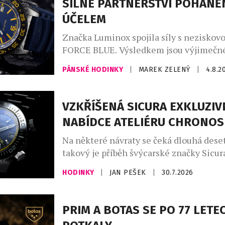
SILNÉ PARTNERSTVÍ POHÁNĚ
ÚČELEM
Značka Luminox spojila síly s neziskov
FORCE BLUE. Výsledkem jsou výjimečné
jejichž vznikem stojí elitní vojenští pot
PÁNSKÉ HODINKY
|
MAREK ZELENÝ
|
4.8.2
dnes místo bojových operací zachraňuj
život. Nové oficiální hodinky Luminox
byly od začátku do konce formovány př
VZKŘÍŠENÁ SICURA EXKLUZIV
podněty vysloužilých členů Navy SEALs
NABÍDCE ATELIÉRU CHRONO
ze speciálních jednotek. Jsou určeny pr
Na některé návraty se čeká dlouhá deset
takový je příběh švýcarské značky Sicura
se po 47 letech znovu objevuje na čísel
HODINKY
|
JAN PEŠEK
|
30.7.2026
mechanických hodinek. Pro sběratele je
která přesahuje běžné uvedení nového 
Sicura totiž nikdy nebyla obyčejnou ho
PRIM A BOTAS SE PO 77 LETE
značkou – byla symbolem odvahy exper