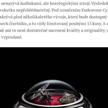
i nenazývá hodinkami, ale horologickými stroji. Výsledek
vskutku nepřehlédnutelný. Pod označením Endeavour Cyl
 skrývá plod několikaletého vývoje, který bude dostupný 
nech číselníku, a to vždy limitovaný pouhými 15 kusy. A 
ě ani to není dostatečné nacenení kvality a originality, 
 vyprodané.