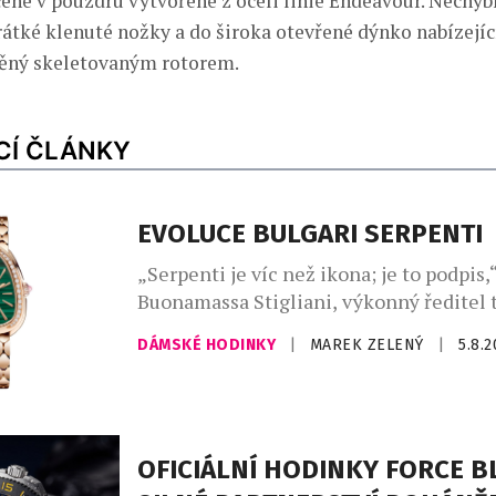
ené v pouzdru vytvořené z oceli linie Endeavour. Nechybí
krátké klenuté nožky a do široka otevřené dýnko nabízejíc
něný skeletovaným rotorem.
CÍ ČLÁNKY
EVOLUCE BULGARI SERPENTI
„Serpenti je víc než ikona; je to podpis,“
Buonamassa Stigliani, výkonný ředitel 
produktů Bvlgari. Had se svým mýtick
DÁMSKÉ HODINKY
|
MAREK ZELENÝ
|
5.8.
dlouhodobě fascinuje klenotnický dům,
vychází z řecko-římského umění a kultu
silné pouto otevřelo nekonečný prostor 
Ikona Serpenti, původně inspirovaná ve
římských šperků, které nosila Kleopatra
OFICIÁLNÍ HODINKY FORCE B
znovu proměňuje […]