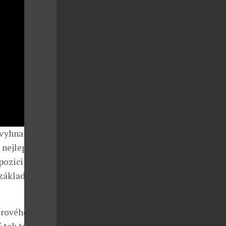
 vyhnal do
 nejlepší
pozici v
 základních
írového