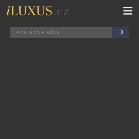
HODINKY
|
1.12.2020
|
JAN PEŠEK
HODINKY K NAROZENINÁM
HODINÁŘSTVÍ KOSCOM
Hodinářství Koscom letos oslavilo 30 let od
založení. Při této příležitosti si nadělilo jako
první hodinářství v České republice vlastní
privátní edici hodinek. Symbolických 30 kusů
vzniklo ve spolupráci s prestižní německou
manufakturou Union Glashütte.