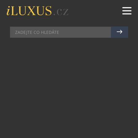
HODINKY
|
10.1.2021
|
JAN PEŠEK
POZVÁNKA NA CESTY: OYSTER
PERPETUAL SKY-DWELLER
Rok 2021, zejména jeho druhou polovinu, zasvětí
mnozí z nás cestám, které bylo nutno loni odložit.
Právě pro zapálené cestovatele připravila značka
Rolex novinku v kolekci Oyster Perpetual Sky-
Dweller, jež dokáže měřit čas současně ve dvou
časových zónách a je vybavena ročním
kalendářem.
Rolex Oyster Perpetual Sky-Dweller, který už je k
dispozici v Rolex butiku v pražské Pařížské ulici,