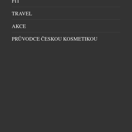
FIT
TRAVEL
AKCE
PRŮVODCE ČESKOU KOSMETIKOU
PRVNÍ ČESKÁ KOSMETIKA OBSAHUJÍCÍ PDRN
PRŮVODCE ČESKOU KOSMETIKOU
|
25.6.2026
Saloos, český výrobce přírodní kosmetiky, přináší
na trh sérum a krém s obsahem PDRN, tzv.
signalizační molekuly, která účinně stimuluje
činnost kožních buněk. Je čistě přírodní, získává se z
rýže, často ji najdeme v korejské kosmetice a
aktuálně patří k nejpokročilejším beauty
ingrediencím zaměřeným na regeneraci a viditelné