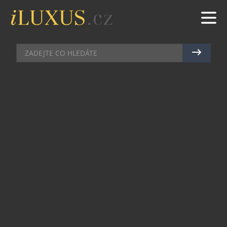
PRŮVODCE ČESKOU KOSMETIKOU
|
15.1.2021
|
JAN PEŠEK
ÜBER COOL ZNAČKU ALMARA
SOAP VEDE PROFESIONÁLKA
Výrobou přírodní kosmetiky a designových
tuhých mýdel se Veronika Machková zabývá
téměř sedm let. Předtím pracovala v PR agentuře,
kde s uvedením na trh pomáhala řadě
kosmetických značek. A jak měla možnost
nahlédnout do jejich výroby, ať už té přísně „bio“,
nebo té víc „fancy“, zaujalo ji to. U každé značky
našla něco, s čím souzněla, a to se potom pokusila
sama zrealizovat. Dnes ve svých produktech