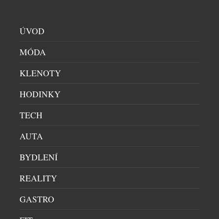
PRŮVODCE ČESKOU KOSMETIKOU
|
13.7.2026
Pečující krém Dianta od české značky
aromaterapeutické kosmetiky Original ATOK
ÚVOD
přináší šetrnou každodenní péči pleti se sklonem k
rozšířeným žilkám a začervenání. Lehká bylinná
MÓDA
receptura citlivou pokožku zklidňuje, posiluje a
KLENOTY
pomáhá jí navrátit svěží, sjednocený vzhled. Pleť
příjemně zvláčňuje, vyživuje a podporuje její
HODINKY
přirozenou ochrannou bariéru. Díky lehké, dobře
vstřebatelné textuře je ideální pro každodenní […]
TECH
AUTA
BYDLENÍ
REALITY
GASTRO