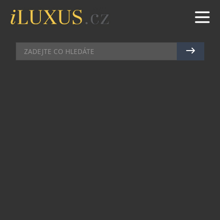
GASTRO
|
20.1.2021
|
JAN PEŠEK
5 KROKŮ K ROMANTICKÉMU
VEČERU, KTERÝM OSLNÍTE I
NÁROČNÉ PROTĚJŠKY
Každoroční oslava lásky už klepe na dveře a vy
jistě přemýšlíte nad tím, jak svého partnera
překvapit. Přestože to letos na romantický víkend
v zahraničí zatím moc nevypadá, můžete popustit
uzdu fantazii a připravit si tematický večer i u vás
doma. A kde jinde se inspirovat než v Itálii – zemi
umělců, vynikajícího vína a nejromantičtějších
uliček na světě. Obklopte se tím nejlepším, co