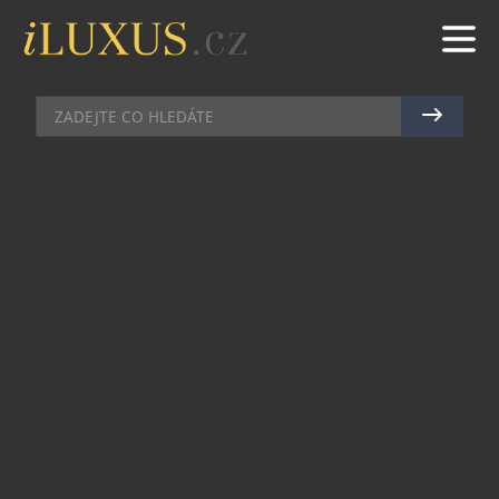
AUTA
|
11.2.2021
|
MAREK ZELENÝ
NOVÝ CITROËN C3 AIRCROSS
DOSPĚL
C3 Aircross, jehož se od uvedení na trh na konci
roku 2017 prodalo téměř 330 000 exemplářů,
pokračuje v ofenzivě ve svém velmi
konkurenčním segmentu. Zákazníci okamžitě
ocenili jeho výrazný, poutavý a maximálně
přizpůsobitelný design, prostornost a
bezkonkurenční modularitu.