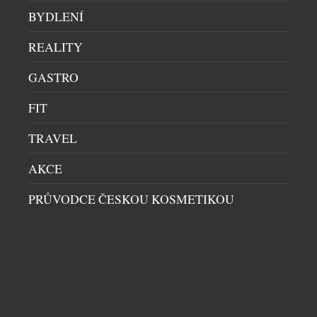
PARTNERSTVÍ POHÁNĚNÉ ÚČELEM
BYDLENÍ
PÁNSKÉ HODINKY
|
4.8.2026
REALITY
Značka Luminox spojila síly s neziskovou
organizací FORCE BLUE. Výsledkem jsou výjimečné
GASTRO
hodinky, za jejichž vznikem stojí elitní vojenští
potápěči, kteří dnes místo bojových operací
FIT
zachraňují mořský život. Nové oficiální hodinky
Luminox FORCE BLUE byly od začátku do konce
TRAVEL
formovány přímými podněty vysloužilých členů
AKCE
Navy SEALs a potápěčů ze speciálních jednotek.
Jsou určeny pro muže, […]
PRŮVODCE ČESKOU KOSMETIKOU