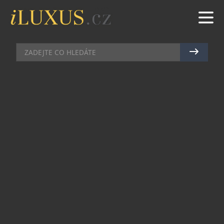
HODINKY
|
18.2.2021
|
JAN PEŠEK
JAPONSKÝ UMĚLEC TAKASHI
MURAKAMI PROMĚNIL HUBLOT
K NEPOZNÁNÍ
Pokud nějaká hodinářská značka pravidelně
dokazuje, že zdánlivě obyčejné hodinky lze
povýšit na umělecké dílo, je to právě Hublot. Za
více než čtyřicet let své existence už navázala
spolupráci s celou řadou výjimečných umělců a
ani letošní rok není výjimkou. Jedinečná
limitovaná kolekce dvou stovek kusů hodinek
Classic Fusion, o jejichž jedinečný design se