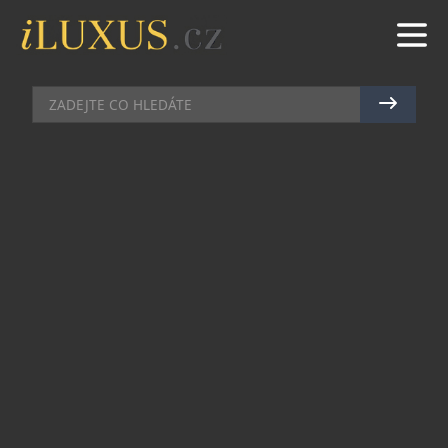
AUTA
|
25.2.2021
|
MAREK ZELENÝ
NÁVRHÁŘ JAN ČERNÝ JEZDÍ
LEXUSEM, KTERÝ SI SÁM
NAVRHL
Módní návrhář Jan Černý se stal novým
ambasadorem automobilky Lexus. Stal se tak
součástí rodiny, do níž patří šéfkuchař Zdeněk
Pohlreich nebo herečka Tereza Ramba. Jako první
si však svůj vůz také navrhl. Jeho Lexus UX zdobí
motiv Rorschachova testu, typický i pro oblečení,
které Jan pod vlastní značkou navrhuje.