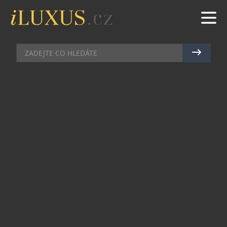
HI-END AUDIO
|
5.3.2021
|
JAN PEŠEK
SENNHEISER IE 300:
SLUCHÁTKA PRO ZKUŠENÉ UŠI
Německá společnost Sennheiser produkuje
sluchátka různého určení. Některé modely potěší
běžné uživatele, jiné nadchnou profesionální
pracovníky se zvukem.
Taková sluchátka jsou pochopitelně výrazně
dražší než modely spotřební elektroniky.
Společnost Sennheiser však občas užije technické
prostředky vyvinuté pro profesionální sluchátka
do modelu pro širší veřejnost. Nová sluchátka do