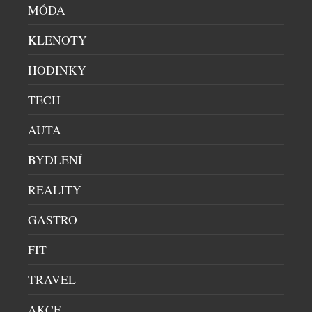
[…]
MÓDA
KLENOTY
HODINKY
TECH
AUTA
BYDLENÍ
REALITY
GASTRO
FIT
SENNHEISER ACCENTUM CLIP UKAZUJÍ, ŽE
OTEVŘENÁ SLUCHÁTKA MOHOU NABÍDNOUT
TRAVEL
SKVĚLÝ ZVUK
AKCE