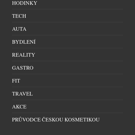
HODINKY
inaugurační plavby jachty Emerald Raiya po
Středozemním moři, a návratu do Střední Ameriky
TECH
po úspěšné loňské sezóně. Více než 200 přístavů, 170
AUTA
plaveb, 4 jachty a 70 zemí značí dosud nejrozsáhlejší
nabídku společnosti. Novinky v sezóně 2027-2028
BYDLENÍ
Nová […]
REALITY
GASTRO
FIT
TRAVEL
AMAZON EXPLORER V PERU VYPLOUVÁ UŽ NA
KONCI ZÁŘÍ
AKCE
JACHTY
|
18.7.2025
Společnost andBeyond, známá svou vášní pro
PRŮVODCE ČESKOU KOSMETIKOU
ochranu přírody a výjimečná dobrodružství,
představila svůj nejnovější projekt – moderní