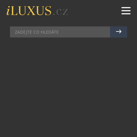
JACHTY
|
8.4.2021
|
JAN PEŠEK
IS BOAT ULEHČÍ ŽIVOT
JACHTAŘŮM I ZÁJEMCŮM O
JACHETNÍ DOVOLENOU
Kapitán Lukáš Malý, majitel charterové firmy
Orbita Sailing, která provozuje v Řecku flotilu čtyř
jachet a jednoho katamaránu, věří, že i sezóna
2021 bude pro jachtaře výhodná, navzdory
koronavirové krizi.
Současná situace naopak přeje individuálním
dovoleným v menších skupinách a přináší tedy