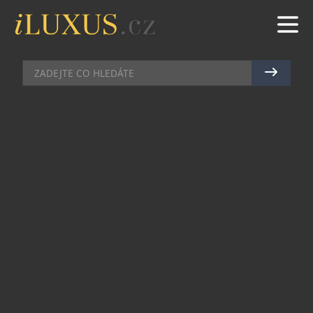
HODINKY
|
9.4.2021
|
JAN PEŠEK
CARTIER PREZENTUJE
MISTROVSKÉ OVLÁDNUTÍ TVARU
Čisté linie, dokonalé tvary, přesné proporce a
vzácné detaily. Náročné standardy a designové
vize podněcují Maison Cartier k vytrvalému úsilí
dosahovat dokonalých forem. Tvůrčí týmy domu
jsou motivovány jak nekompromisním pohledem
na interpretaci, tak společnými ambicemi, které
neustále posouvají hranice kreativity.