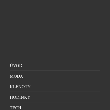
EVOLUCE BULGARI SERPENTI
DÁMSKÉ HODINKY
|
5.8.2026
„Serpenti je víc než ikona; je to podpis,“ říká
Fabrizio Buonamassa Stigliani, výkonný ředitel
tvorby produktů Bvlgari. Had se svým mýtickým
kouzlem dlouhodobě fascinuje klenotnický dům,
jehož odkaz vychází z řecko-římského umění a
ÚVOD
kultury. Toto silné pouto otevřelo nekonečný
MÓDA
prostor kreativity. Ikona Serpenti, původně
inspirovaná velkolepostí římských šperků, které
KLENOTY
nosila Kleopatra, se neustále znovu proměňuje […]
HODINKY
TECH