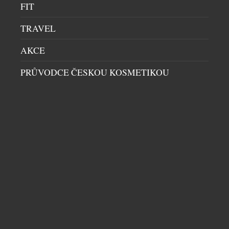
FIT
návštěvníci ocitnou v srdci […]
TRAVEL
AKCE
PRŮVODCE ČESKOU KOSMETIKOU
MADONNA DI CAMPIGLIO STÁLE VÍCE VSÁZÍ
NA PRÉMIOVÉ APARTMÁNY
HORY
|
23.7.2026
Madonna di Campiglio už dávno není jen jedním z
nejprestižnějších lyžařských středisek italských
Dolomit. Stále více se proměňuje v exkluzivní
alpskou adresu, kde se snoubí prvotřídní
hoteliérství, soukromé rezidence a atmosféra, která