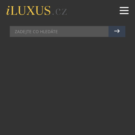
TRAVEL
|
18.4.2021
|
MAREK ZELENÝ
PŘEHLED PRAVIDEL PRO CESTU
NA DOVOLENOU
Pravidla pro cestování se rychle mění, a vyznat se
v nich a najít správné informace může být složité,
a tak přinášíme přehled pravidel pro vstup do
oblíbených destinací, kam Češi aktuálně
nejčastěji vyráží, ale i pro návrat zpět do země.