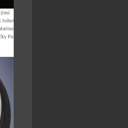
ckými
k tohoto
platinového
čky Patek