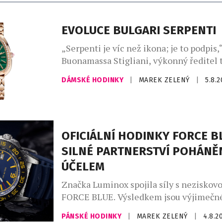
EVOLUCE BULGARI SERPENTI
„Serpenti je víc než ikona; je to podpis,“
Buonamassa Stigliani, výkonný ředitel 
produktů Bvlgari. Had se svým mýtick
DÁMSKÉ HODINKY
|
MAREK ZELENÝ
|
5.8.
dlouhodobě fascinuje klenotnický dům,
vychází z řecko-římského umění a kultu
silné pouto otevřelo nekonečný prostor 
Ikona Serpenti, původně inspirovaná ve
římských šperků, které nosila Kleopatra
OFICIÁLNÍ HODINKY FORCE B
znovu proměňuje […]
SILNÉ PARTNERSTVÍ POHÁNĚ
ÚČELEM
Značka Luminox spojila síly s neziskov
FORCE BLUE. Výsledkem jsou výjimečné
jejichž vznikem stojí elitní vojenští pot
PÁNSKÉ HODINKY
|
MAREK ZELENÝ
|
4.8.2
dnes místo bojových operací zachraňuj