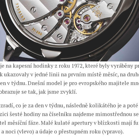
e na kapesní hodinky z roku 1972, které byly vyráběny p
ak ukazovaly v jedné linii na prvním místě měsíc, na dr
den v týdnu. Dnešní model je pro evropského majitele 
zobrazuje se tak, jak jsme zvyklí.
radí, co je za den v týdnu, následně kolikátého je a poté
zici šesté hodiny na číselníku najdeme mimostřednou 
el měsíční fáze. Malé kulaté apertury v blízkosti mají f
 a noci (vlevo) a údaje o přestupném roku (vpravo).