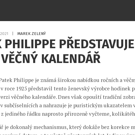
5.2021
|
MAREK ZELENÝ
 PHILIPPE PŘEDSTAVUJE
 VĚČNÝ KALENDÁŘ
atek Philippe je známá širokou nabídkou ročních a věčn
 v roce 1925 představil tento ženevský výrobce hodinek p
rzi věčného kalendáře. Dnes však opouští tradiční zobr
v subčíselnících a nahrazuje je puristickým ukazatelem v
y z jediného řádku naprosto přirozeně vyčteme, kolikátéh
ř je dokonalý mechanismus, který dokáže bez korekce m