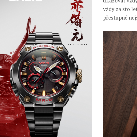
ukazovat vždy
vždy za sto le
přestupné nej