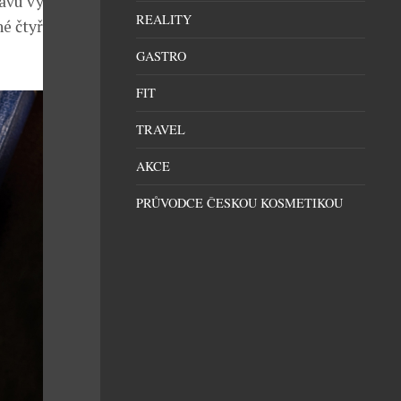
ravu vyžaduje
REALITY
né čtyřmi, ale
GASTRO
FIT
TRAVEL
AKCE
PRŮVODCE ČESKOU KOSMETIKOU