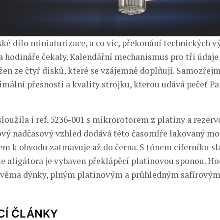
ké dílo miniaturizace, a co víc, překonání technických vý
a hodináře čekaly. Kalendářní mechanismus pro tři údaje 
žen ze čtyř disků, které se vzájemně doplňují. Samozřejm
mální přesnosti a kvality strojku, kterou udává pečeť Pa
sloužila i ref. 5236-001 s mikrorotorem z platiny a rezer
ový nadčasový vzhled dodává této časomíře lakovaný mod
em k obvodu zatmavuje až do černa. S tónem ciferníku s
e aligátora je vybaven překlápěcí platinovou sponou. Ho
dvěma dýnky, plným platinovým a průhledným safírovým
CÍ ČLÁNKY