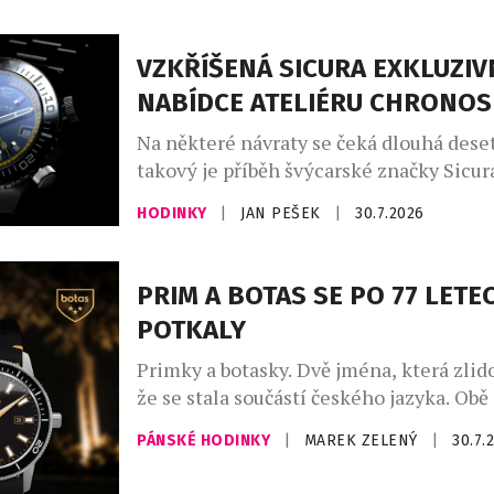
život. Nové oficiální hodinky Luminox
byly od začátku do konce formovány př
VZKŘÍŠENÁ SICURA EXKLUZIV
podněty vysloužilých členů Navy SEALs
NABÍDCE ATELIÉRU CHRONO
ze speciálních jednotek. Jsou určeny pr
Na některé návraty se čeká dlouhá deset
takový je příběh švýcarské značky Sicura
se po 47 letech znovu objevuje na čísel
HODINKY
|
JAN PEŠEK
|
30.7.2026
mechanických hodinek. Pro sběratele je
která přesahuje běžné uvedení nového 
Sicura totiž nikdy nebyla obyčejnou ho
PRIM A BOTAS SE PO 77 LETE
značkou – byla symbolem odvahy exper
POTKALY
hledat technická řešení, která předběhl
Primky a botasky. Dvě jména, která zlido
že se stala součástí českého jazyka. Obě
vznikly v roce 1949 a po sedmasedmdesá
PÁNSKÉ HODINKY
|
MAREK ZELENÝ
|
30.7.
poprvé setkaly na jednom výrobku. Lim
hodinek Prim Botas 77 vznikla v počtu 7