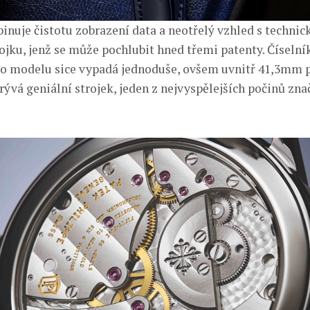
nuje čistotu zobrazení data a neotřelý vzhled s techni
ojku, jenž se může pochlubit hned třemi patenty. Číselní
o modelu sice vypadá jednoduše, ovšem uvnitř 41,3mm 
rývá geniální strojek, jeden z nejvyspělejších počinů zna