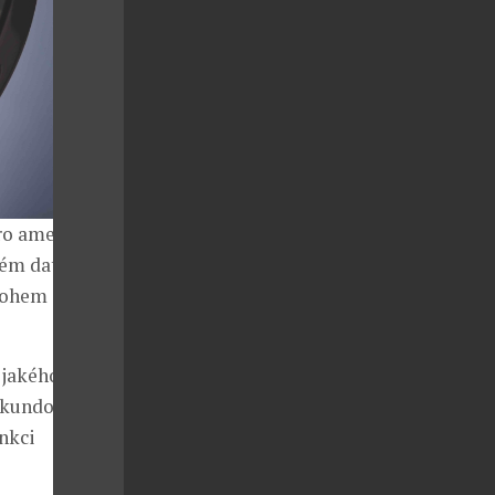
ro americký
uhém datum a
mnohem
 jakého
sekundovou
unkci