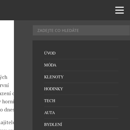
ÚVOD
MÓDA
ých
KLENOTY
rvní
HODINKY
azení dne,
TECH
 horní části
o dnes je.
AUTA
ajitele
BYDLENÍ