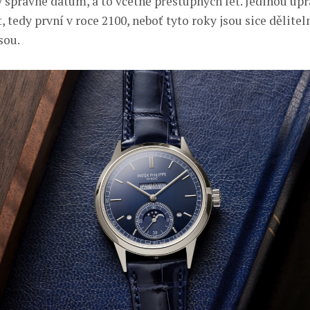
 správné datum, a to včetně přestupných let. Jedinou úp
t, tedy první v roce 2100, neboť tyto roky jsou sice dělitel
sou.