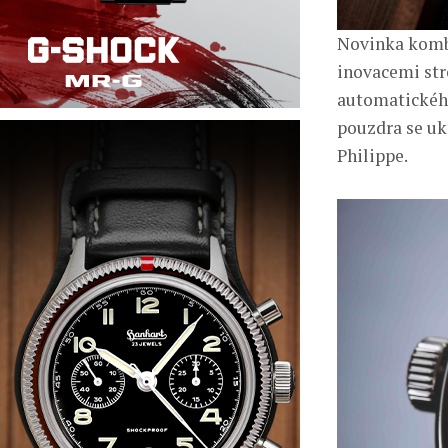
Novinka kombi
inovacemi str
automatickéh
pouzdra se uk
Philippe.