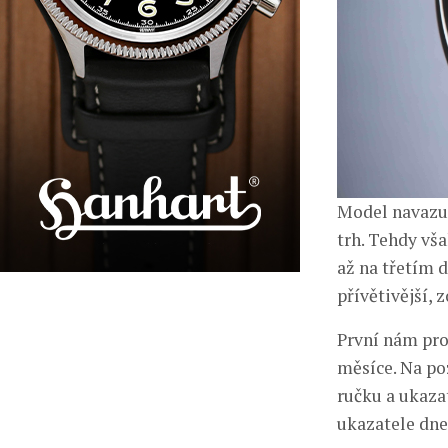
Model navazuj
trh. Tehdy vš
až na třetím 
přívětivější, 
První nám proz
měsíce. Na po
ručku a ukazat
ukazatele dne