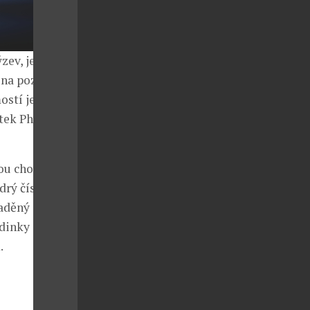
zev, jež na
na pozici
ostí je
tek Philippe
vou chodu až
rý číselník,
laděný
dinky jsou
.