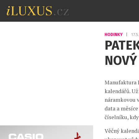
HODINKY
|
17.
PATEK
NOVÝ
Manufaktura P
kalendářů. Už
náramkovou ve
data a měsíce 
číselníku, kd
Věčný kalendá