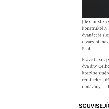
Jde o mistrovs
konstruktéry 
dvanáct je slo
dosažení maxi
Seal.
Právě tu si vy
dva dny. Celk
který se směr
řemínek z kůž
dodávány se 
SOUVISEJÍ