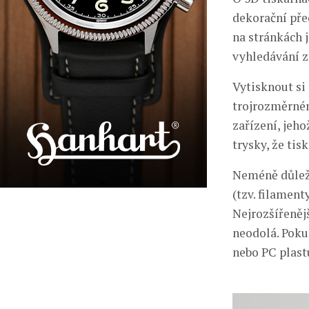
dekorační pře
na stránkách 
vyhledávání z
Vytisknout si
trojrozměrném
zařízení, jeho
trysky, že ti
Neméně důležit
(tzv. filament
Nejrozšířeněj
neodolá. Poku
nebo PC plast