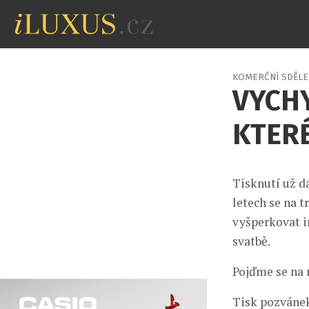
KOMERČNÍ SDĚLE
VYCH
KTER
Tisknutí už d
letech se na 
vyšperkovat i
svatbě.
Pojďme se na 
Tisk pozvánek