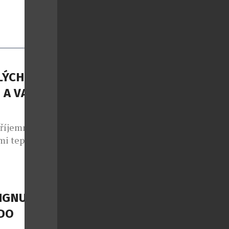
LÝCH
 A VAŠE
příjemné
mi teplotami
ých dnů –
ocení nebo
éměř každý.
. Vysoké
IGNU?
hle usínáme,
DO