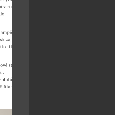
iraci najdete
 do
lampičky. K
k zajistí
ik citlivé
tové struny
u.
teplotám také
BS filamentu