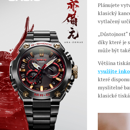
Plánujete vyt
klasický kanc
vytlačený urč
„Důstojnost“ 
díky které je 
může být také
Většina tiská
využijte ink
které disponu
myslitelné ba
klasické tisk