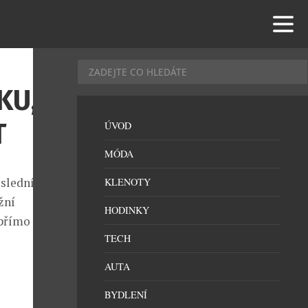
KU,
T
ÚVOD
MÓDA
osledních
KLENOTY
žní
HODINKY
 přímo na
TECH
AUTA
BYDLENÍ