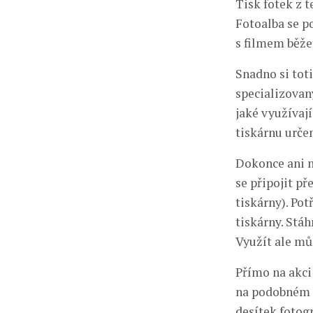
Tisk fotek z t
Fotoalba se p
s filmem běže
Snadno si tot
specializovan
jaké využívají
tiskárnu urče
Dokonce ani n
se připojit p
tiskárny). Po
tiskárny. Stáh
Využít ale mů
Přímo na akci
na podobném p
desítek fotog