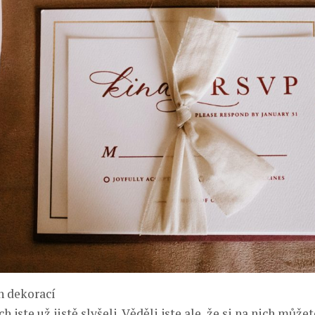
h dekorací
h jste už jistě slyšeli. Věděli jste ale, že si na nich můžet