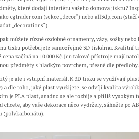
dměty, které dodají interiéru vašeho domova jiskru? Insp
jako cgtrader.com (sekce „decor“) nebo all3dp.com (stačí
adat „decorations“).
 pak můžete různé ozdobné ornamenty, vázy, sošky nebo 
u tisku potřebujete samozřejmě 3D tiskárnu. Kvalitní tis
ž cena začíná na 10 000 Kč. Jen takové přístroje mají natol
sknou předměty s hladkým povrchem, přesně dle předlohy.
ý je ale i vstupní materiál. K 3D tisku se využívají plas
y) a dle toho, jaký plast využijete, se odvíjí kvalita výrobk
ším je PLA plast, snadno se ale rozbije a příliš vysokým 
d chcete, aby vaše dekorace něco vydržely, sáhněte po A
u (polykarbonátu).