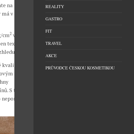
ňte na
REALITY
ý má v sobě
GASTRO
FIT
2
g/cm
výše),
jen texturu,
TRAVEL
zhledu.
AKCE
 kvality tisku
PRŮVODCE ČESKOU KOSMETIKOU
omovým tiskem,
chny
nů. S těmi si
 neporadí.