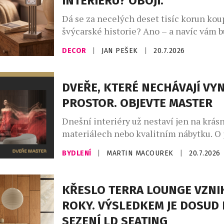
INTERIÉRU? OBOJÍ.
Dá se za necelých deset tisíc korun kou
švýcarské historie? Ano – a navíc vám 
den ukazovat čas. Novinka Zurich Meet
DECOR
|
JAN PEŠEK
|
20.7.2026
Clock – Miniature Edition od slavné zn
Mondaine přenáší jeden z nejznámější
orientačních bodů curyšského hlavního
DVEŘE, KTERÉ NECHÁVAJÍ VY
podoby stolního objektu, který balancu
PROSTOR. OBJEVTE MASTER
designového doplňku, sběratelského art
Dnešní interiéry už nestaví jen na krás
materiálech nebo kvalitním nábytku. O 
charakteru rozhodují především promyš
BYDLENÍ
|
MARTIN MACOUREK
|
20.7.2026
které vytvářejí harmonický celek. Práv
MASTER od českého výrobce JAP FUTUR
že i dveře mohou být výrazným archit
KŘESLO TERRA LOUNGE VZNI
prvkem. Díky provedení od podlahy až k
ROKY. VÝSLEDKEM JE DOSUD 
čistému minimalistickému designu a t
SEZENÍ LD SEATING
neomezeným možnostem povrchových ú