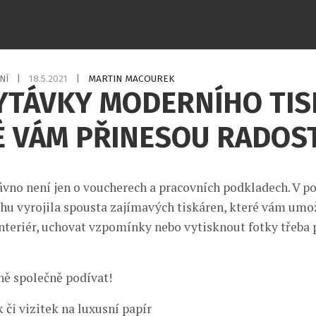
NÍ
|
18.5.2021
|
MARTIN MACOUREK
YTÁVKY MODERNÍHO TIS
É VÁM PŘINESOU RADOS
ávno není jen o voucherech a pracovních podkladech. V p
trhu vyrojila spousta zajímavých tiskáren, které vám umo
nteriér, uchovat vzpomínky nebo vytisknout fotky třeba
ně společně podívat!
 či vizitek na luxusní papír