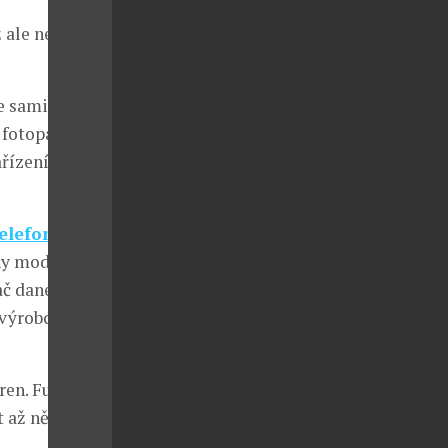
ž ale nemusíte
e sami. Ve
fotopapíry,
řízení, popř.
telefonu
. Stačí
hny moderní
ač dané
 výrobce.
ren. Fungují
t až několik