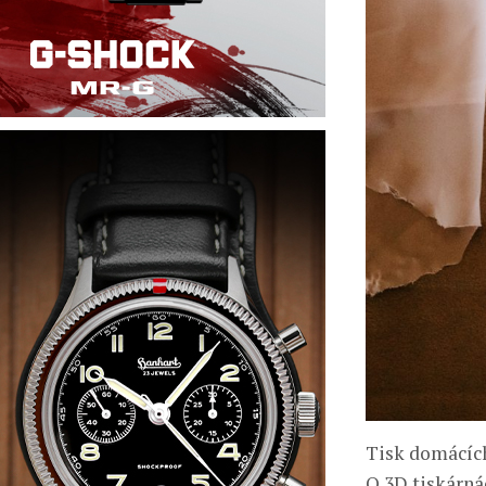
Tisk domácíc
O 3D tiskárnác