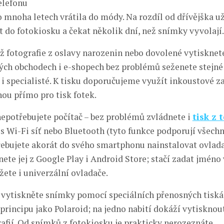
elefonu
o mnoha letech vrátila do módy. Na rozdíl od dřívějška u
t do fotokiosku a čekat několik dní, než snímky vyvolají.
iž fotografie z oslavy narozenin nebo dovolené vytisknet
ých obchodech i e-shopech bez problémů seženete stejné 
 i specialisté. K tisku doporučujeme využít inkoustové za
nou přímo pro tisk fotek.
epotřebujete počítač – bez problémů zvládnete i
tisk z 
řes Wi-Fi síť nebo Bluetooth (tyto funkce podporují všec
třebujete akorát do svého smartphonu nainstalovat ovlad
nete jej z Google Play i Android Store; stačí zadat jméno
žete i univerzální ovladače.
 vytiskněte snímky pomocí speciálních přenosných tiská
rincipu jako Polaroid; na jedno nabití dokáží vytisknou
rafií. Od snímků z fotokiosku je prakticky nerozeznáte.