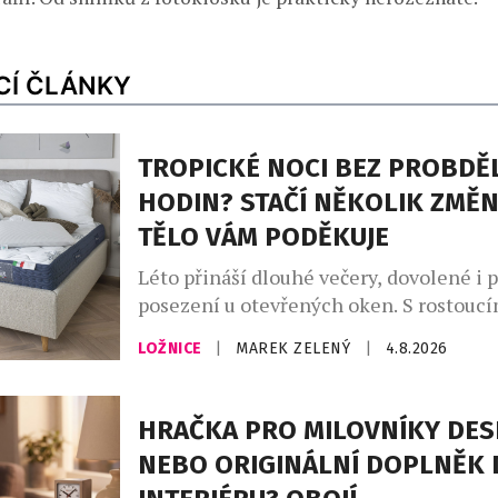
CÍ ČLÁNKY
TROPICKÉ NOCI BEZ PROBDĚ
HODIN? STAČÍ NĚKOLIK ZMĚN
TĚLO VÁM PODĚKUJE
Léto přináší dlouhé večery, dovolené i 
posezení u otevřených oken. S rostoucí
ale přichází i méně vítaná stránka hork
LOŽNICE
|
MAREK ZELENÝ
|
4.8.2026
neklidné noci. Převalování v posteli, p
časté probouzení zná během vln veder t
A ráno? Místo odpočinku přichází únava
HRAČKA PRO MILOVNÍKY DES
teploty totiž ovlivňují nejen to, jak ryc
NEBO ORIGINÁLNÍ DOPLNĚK 
ale i […]