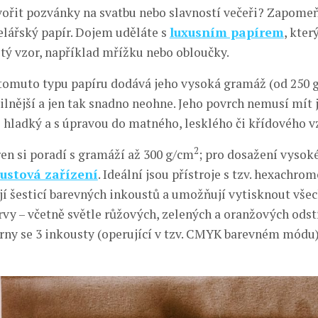
vořit pozvánky na svatbu nebo slavností večeři? Zapome
elářský papír. Dojem uděláte s
luxusním papírem
, kter
itý vzor, například mřížku nebo obloučky.
tomuto typu papíru dodává jeho vysoká gramáž (od 250 
silnější a jen tak snadno neohne. Jeho povrch nemusí mít 
 hladký a s úpravou do matného, lesklého či křídového v
2
ren si poradí s gramáží až 300 g/cm
; pro dosažení vysoké
oustová zařízení
. Ideální jsou přístroje s tzv. hexachr
jí šesticí barevných inkoustů a umožňují vytisknout vše
rvy – včetně světle růžových, zelených a oranžových odstí
árny se 3 inkousty (operující v tzv. CMYK barevném módu)